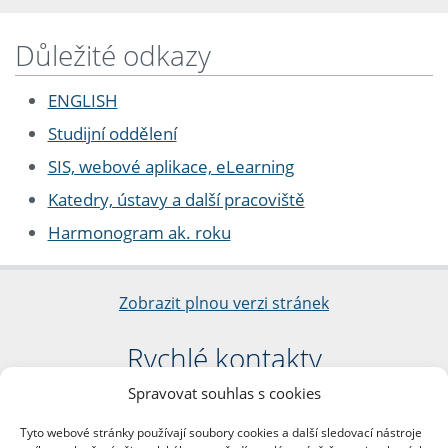
Důležité odkazy
ENGLISH
Studijní oddělení
SIS, webové aplikace, eLearning
Katedry, ústavy a další pracoviště
Harmonogram ak. roku
Zobrazit plnou verzi stránek
Rychlé kontakty
Spravovat souhlas s cookies
Filozofická fakulta
Univerzita Karlova
Tyto webové stránky používají soubory cookies a další sledovací nástroje
nám. Jana Palacha 1/2