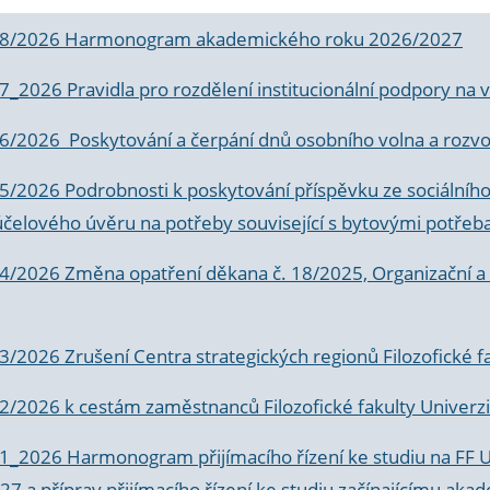
 8/2026 Harmonogram akademického roku 2026/2027
 7_2026 Pravidla pro rozdělení institucionální podpory n
6/2026 Poskytování a čerpání dnů osobního volna a rozvoje
 5/2026 Podrobnosti k poskytování příspěvku ze sociálníh
účelového úvěru na potřeby související s bytovými potřeb
 4/2026 Změna opatření děkana č. 18/2025, Organizační a p
3/2026 Zrušení Centra strategických regionů Filozofické f
 2/2026 k
cestám zaměstnanců Filozofické fakulty Univerzi
 1_2026 Harmonogram přijímacího řízení ke studiu na FF 
7 a příprav přijímacího řízení ke studiu začínajícímu 