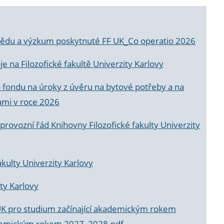
a vědu a výzkum poskytnuté FF UK_Co operatio 2026
 na Filozofické fakultě Univerzity Karlovy
o fondu na úroky z úvěru na bytové potřeby a na
ami v roce 2026
rovozní řád Knihovny Filozofické fakulty Univerzity
akulty Univerzity Karlovy
ty Karlovy
UK pro studium začínající akademickým rokem
akademickým rokem 2027_2028.pdf