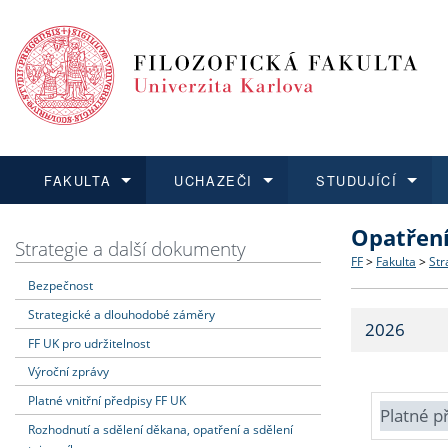
FAKULTA
UCHAZEČI
STUDUJÍCÍ
Opatřen
FAKULTA
UCHAZEČI
STUDUJÍCÍ
VĚDA A VÝZKUM
ZAHRANIČÍ
Struktura a
Co studova
Bakalářsk
O vědě a 
Aktuální n
Strategie a další dokumenty
FF
>
Fakulta
>
Str
Bezpečnost
Dozvědět se více
Podat přihlášku
Dozvědět se více
Dozvědět se více
Dozvědět se více
Strategie 
Učitelské 
Doktorské
Akademické
Vyjíždějící
Strategické a dlouhodobé záměry
2026
Podpora a
Informace 
Rigorózní 
Granty a p
Přijíždějíc
FF UK pro udržitelnost
Výroční zprávy
Absolventi
Vyjíždějíc
Platné vnitřní předpisy FF UK
Platné p
Rozhodnutí a sdělení děkana, opatření a sdělení
Fakultní š