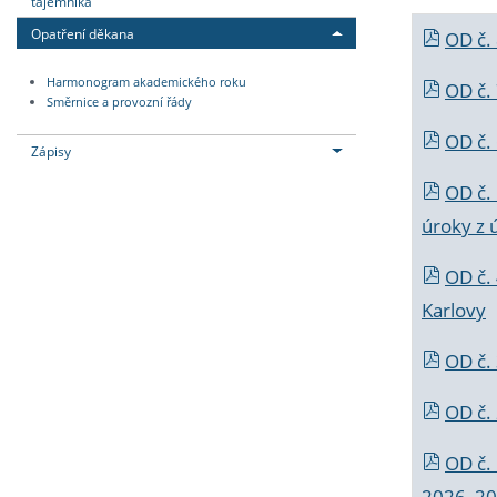
tajemníka
Opatření děkana
OD č.
Harmonogram akademického roku
OD č.
Směrnice a provozní řády
OD č. 
Zápisy
OD č.
úroky z 
OD č.
Karlovy
OD č. 
OD č.
OD č.
2026_202