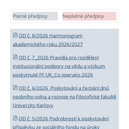
Platné předpisy
Neplatné předpisy
OD č. 8/2026 Harmonogram
akademického roku 2026/2027
OD č. 7_2026 Pravidla pro rozdělení
institucionální podpory na vědu a výzkum
poskytnuté FF UK_Co operatio 2026
OD č. 6/2026 Poskytování a čerpání dnů
osobního volna a rozvoje na Filozofické fakultě
Univerzity Karlovy
OD č. 5/2026 Podrobnosti k poskytování
příspěvku ze sociálního fondu na úroky