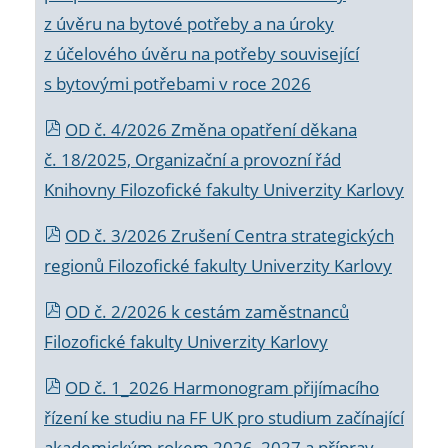
z úvěru na bytové potřeby a na úroky
z účelového úvěru na potřeby související
s bytovými potřebami v roce 2026
OD č. 4/2026 Změna opatření děkana
č. 18/2025, Organizační a provozní řád
Knihovny Filozofické fakulty Univerzity Karlovy
OD č. 3/2026 Zrušení Centra strategických
regionů Filozofické fakulty Univerzity Karlovy
OD č. 2/2026 k
cestám zaměstnanců
Filozofické fakulty Univerzity Karlovy
OD č. 1_2026 Harmonogram přijímacího
řízení ke studiu na FF UK pro studium začínající
akademickým rokem 2026_2027 a příprav