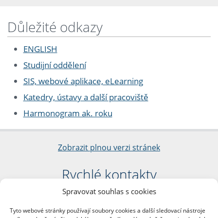
Důležité odkazy
ENGLISH
Studijní oddělení
SIS, webové aplikace, eLearning
Katedry, ústavy a další pracoviště
Harmonogram ak. roku
Zobrazit plnou verzi stránek
Rychlé kontakty
Spravovat souhlas s cookies
Filozofická fakulta
Univerzita Karlova
Tyto webové stránky používají soubory cookies a další sledovací nástroje
nám. Jana Palacha 1/2