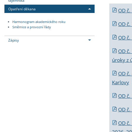
tajemníka
Opatření děkana
OD č.
Harmonogram akademického roku
OD č.
Směrnice a provozní řády
OD č. 
Zápisy
OD č.
úroky z 
OD č.
Karlovy
OD č. 
OD č.
OD č.
2026_202