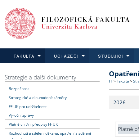
FAKULTA
UCHAZEČI
STUDUJÍCÍ
Opatřen
FAKULTA
UCHAZEČI
STUDUJÍCÍ
VĚDA A VÝZKUM
ZAHRANIČÍ
Struktura a
Co studova
Bakalářsk
O vědě a 
Aktuální n
Strategie a další dokumenty
FF
>
Fakulta
>
Str
Bezpečnost
Dozvědět se více
Podat přihlášku
Dozvědět se více
Dozvědět se více
Dozvědět se více
Strategie 
Učitelské 
Doktorské
Akademické
Vyjíždějící
Strategické a dlouhodobé záměry
2026
Podpora a
Informace 
Rigorózní 
Granty a p
Přijíždějíc
FF UK pro udržitelnost
Výroční zprávy
Absolventi
Vyjíždějíc
Platné vnitřní předpisy FF UK
Platné p
Rozhodnutí a sdělení děkana, opatření a sdělení
Fakultní š