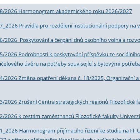
 8/2026 Harmonogram akademického roku 2026/2027
 7_2026 Pravidla pro rozdělení institucionální podpory n
6/2026 Poskytování a čerpání dnů osobního volna a rozvoje
 5/2026 Podrobnosti k poskytování příspěvku ze sociálníh
účelového úvěru na potřeby související s bytovými potřeb
 4/2026 Změna opatření děkana č. 18/2025, Organizační a p
3/2026 Zrušení Centra strategických regionů Filozofické f
 2/2026 k
cestám zaměstnanců Filozofické fakulty Univerzi
 1_2026 Harmonogram přijímacího řízení ke studiu na FF 
7 a příprav přijímacího řízení ke studiu začínajícímu 