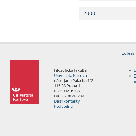
2000
Zobrazi
Filozofická fakulta
E
Univerzita Karlova
F
nám. Jana Palacha 1/2
a
116 38 Praha 1
IČO: 00216208
DIČ: CZ00216208
Další kontakty
Podatelna