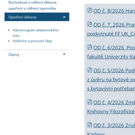
Rozhodnutí a sdělení děkana,
opatření a sdělení tajemníka
OD č. 8/2026 Ha
Opatření děkana
OD č. 7_2026 Prav
Harmonogram akademického
poskytnuté FF UK_C
roku
Směrnice a provozní řády
OD č. 6/2026 Posk
Zápisy
fakultě Univerzity K
OD č. 5/2026 Podr
z úvěru na bytové po
s bytovými potřebam
OD č. 4/2026 Změ
Knihovny Filozofické
OD č. 3/2026 Zruš
Karlovy