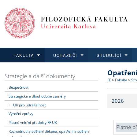
FAKULTA
UCHAZEČI
STUDUJÍCÍ
Opatřen
FAKULTA
UCHAZEČI
STUDUJÍCÍ
VĚDA A VÝZKUM
ZAHRANIČÍ
Struktura a
Co studova
Bakalářsk
O vědě a 
Aktuální n
Strategie a další dokumenty
FF
>
Fakulta
>
Str
Bezpečnost
Dozvědět se více
Podat přihlášku
Dozvědět se více
Dozvědět se více
Dozvědět se více
Strategie 
Učitelské 
Doktorské
Akademické
Vyjíždějící
Strategické a dlouhodobé záměry
2026
Podpora a
Informace 
Rigorózní 
Granty a p
Přijíždějíc
FF UK pro udržitelnost
Výroční zprávy
Absolventi
Vyjíždějíc
Platné vnitřní předpisy FF UK
Platné p
Rozhodnutí a sdělení děkana, opatření a sdělení
Fakultní š