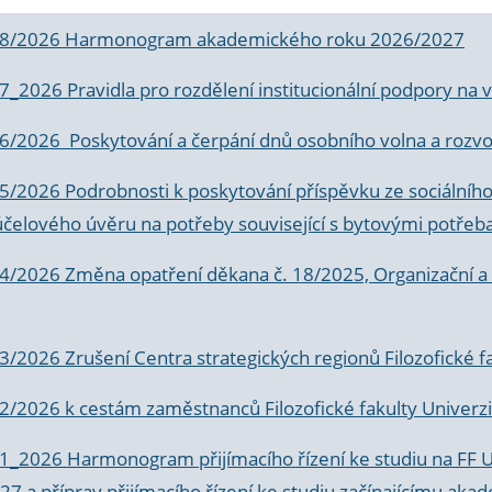
 8/2026 Harmonogram akademického roku 2026/2027
 7_2026 Pravidla pro rozdělení institucionální podpory n
6/2026 Poskytování a čerpání dnů osobního volna a rozvoje
 5/2026 Podrobnosti k poskytování příspěvku ze sociálníh
účelového úvěru na potřeby související s bytovými potřeb
 4/2026 Změna opatření děkana č. 18/2025, Organizační a p
3/2026 Zrušení Centra strategických regionů Filozofické f
 2/2026 k
cestám zaměstnanců Filozofické fakulty Univerzi
 1_2026 Harmonogram přijímacího řízení ke studiu na FF 
7 a příprav přijímacího řízení ke studiu začínajícímu 