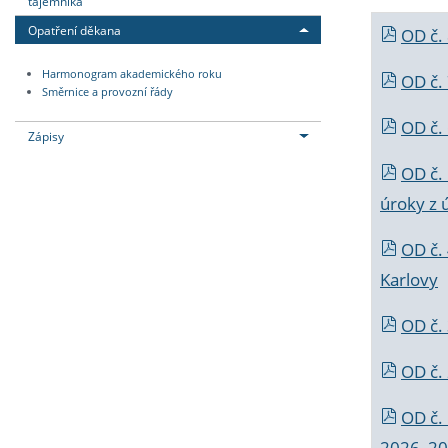
tajemníka
Opatření děkana
OD č.
Harmonogram akademického roku
OD č.
Směrnice a provozní řády
OD č. 
Zápisy
OD č.
úroky z 
OD č.
Karlovy
OD č. 
OD č.
OD č.
2026_202