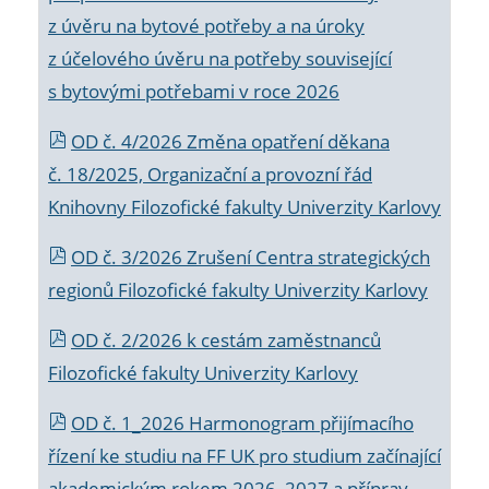
z úvěru na bytové potřeby a na úroky
z účelového úvěru na potřeby související
s bytovými potřebami v roce 2026
OD č. 4/2026 Změna opatření děkana
č. 18/2025, Organizační a provozní řád
Knihovny Filozofické fakulty Univerzity Karlovy
OD č. 3/2026 Zrušení Centra strategických
regionů Filozofické fakulty Univerzity Karlovy
OD č. 2/2026 k
cestám zaměstnanců
Filozofické fakulty Univerzity Karlovy
OD č. 1_2026 Harmonogram přijímacího
řízení ke studiu na FF UK pro studium začínající
akademickým rokem 2026_2027 a příprav