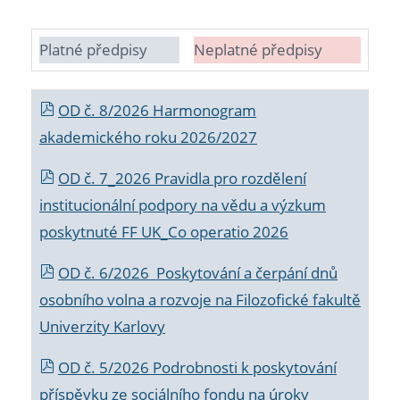
Platné předpisy
Neplatné předpisy
OD č. 8/2026 Harmonogram
akademického roku 2026/2027
OD č. 7_2026 Pravidla pro rozdělení
institucionální podpory na vědu a výzkum
poskytnuté FF UK_Co operatio 2026
OD č. 6/2026 Poskytování a čerpání dnů
osobního volna a rozvoje na Filozofické fakultě
Univerzity Karlovy
OD č. 5/2026 Podrobnosti k poskytování
příspěvku ze sociálního fondu na úroky