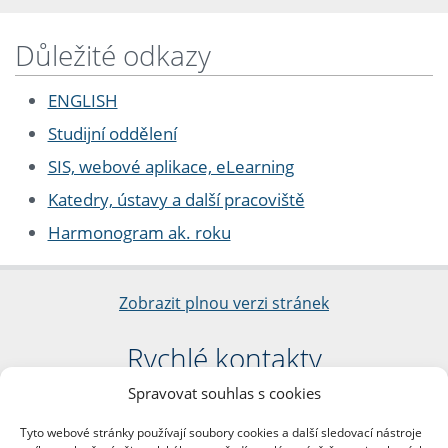
Důležité odkazy
ENGLISH
Studijní oddělení
SIS, webové aplikace, eLearning
Katedry, ústavy a další pracoviště
Harmonogram ak. roku
Zobrazit plnou verzi stránek
Rychlé kontakty
Spravovat souhlas s cookies
Filozofická fakulta
Univerzita Karlova
Tyto webové stránky používají soubory cookies a další sledovací nástroje
nám. Jana Palacha 1/2