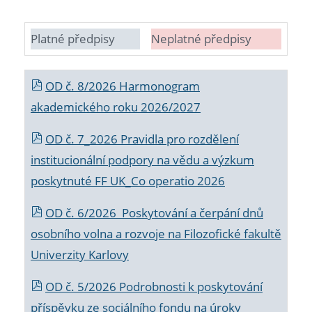
Platné předpisy
Neplatné předpisy
OD č. 8/2026 Harmonogram
akademického roku 2026/2027
OD č. 7_2026 Pravidla pro rozdělení
institucionální podpory na vědu a výzkum
poskytnuté FF UK_Co operatio 2026
OD č. 6/2026 Poskytování a čerpání dnů
osobního volna a rozvoje na Filozofické fakultě
Univerzity Karlovy
OD č. 5/2026 Podrobnosti k poskytování
příspěvku ze sociálního fondu na úroky