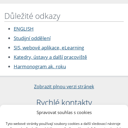
Důležité odkazy
ENGLISH
Studijní oddělení
SIS, webové aplikace, eLearning
Katedry, ústavy a další pracoviště
Harmonogram ak. roku
Zobrazit plnou verzi stránek
Rychlé kontakty
Spravovat souhlas s cookies
Filozofická fakulta
Univerzita Karlova
Tyto webové stránky používají soubory cookies a další sledovací nástroje
nám. Jana Palacha 1/2