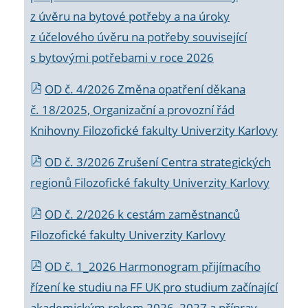
z úvěru na bytové potřeby a na úroky
z účelového úvěru na potřeby související
s bytovými potřebami v roce 2026
OD č. 4/2026 Změna opatření děkana
č. 18/2025, Organizační a provozní řád
Knihovny Filozofické fakulty Univerzity Karlovy
OD č. 3/2026 Zrušení Centra strategických
regionů Filozofické fakulty Univerzity Karlovy
OD č. 2/2026 k
cestám zaměstnanců
Filozofické fakulty Univerzity Karlovy
OD č. 1_2026 Harmonogram přijímacího
řízení ke studiu na FF UK pro studium začínající
akademickým rokem 2026_2027 a příprav