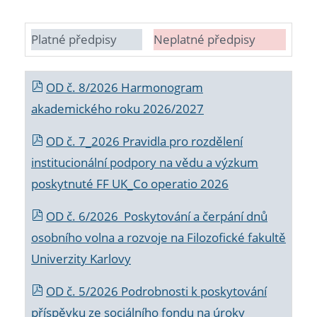
Platné předpisy
Neplatné předpisy
OD č. 8/2026 Harmonogram
akademického roku 2026/2027
OD č. 7_2026 Pravidla pro rozdělení
institucionální podpory na vědu a výzkum
poskytnuté FF UK_Co operatio 2026
OD č. 6/2026 Poskytování a čerpání dnů
osobního volna a rozvoje na Filozofické fakultě
Univerzity Karlovy
OD č. 5/2026 Podrobnosti k poskytování
příspěvku ze sociálního fondu na úroky