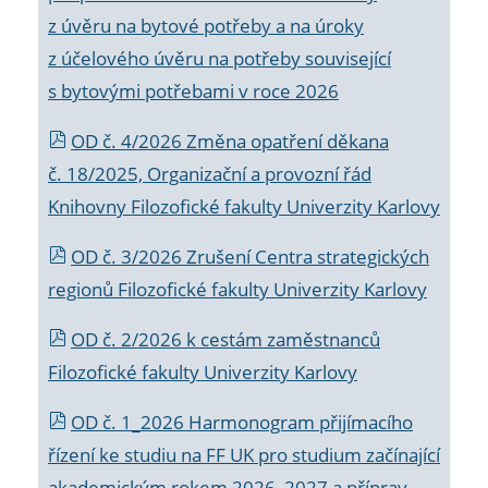
z úvěru na bytové potřeby a na úroky
z účelového úvěru na potřeby související
s bytovými potřebami v roce 2026
OD č. 4/2026 Změna opatření děkana
č. 18/2025, Organizační a provozní řád
Knihovny Filozofické fakulty Univerzity Karlovy
OD č. 3/2026 Zrušení Centra strategických
regionů Filozofické fakulty Univerzity Karlovy
OD č. 2/2026 k
cestám zaměstnanců
Filozofické fakulty Univerzity Karlovy
OD č. 1_2026 Harmonogram přijímacího
řízení ke studiu na FF UK pro studium začínající
akademickým rokem 2026_2027 a příprav