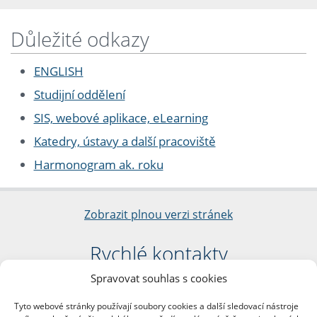
Důležité odkazy
ENGLISH
Studijní oddělení
SIS, webové aplikace, eLearning
Katedry, ústavy a další pracoviště
Harmonogram ak. roku
Zobrazit plnou verzi stránek
Rychlé kontakty
Spravovat souhlas s cookies
Filozofická fakulta
Univerzita Karlova
Tyto webové stránky používají soubory cookies a další sledovací nástroje
nám. Jana Palacha 1/2