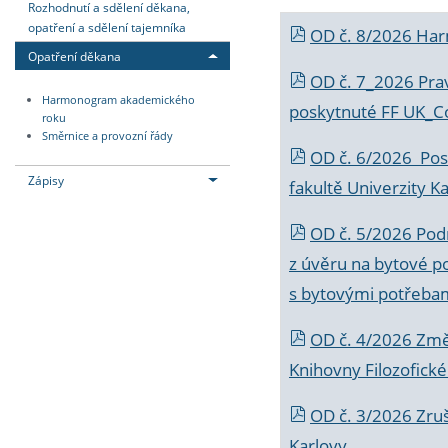
Rozhodnutí a sdělení děkana,
opatření a sdělení tajemníka
OD č. 8/2026 Ha
Opatření děkana
OD č. 7_2026 Prav
Harmonogram akademického
poskytnuté FF UK_C
roku
Směrnice a provozní řády
OD č. 6/2026 Posk
Zápisy
fakultě Univerzity K
OD č. 5/2026 Podr
z úvěru na bytové po
s bytovými potřebam
OD č. 4/2026 Změ
Knihovny Filozofické
OD č. 3/2026 Zruš
Karlovy