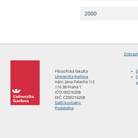
2000
Zobrazi
Filozofická fakulta
E
Univerzita Karlova
F
nám. Jana Palacha 1/2
a
116 38 Praha 1
IČO: 00216208
DIČ: CZ00216208
Další kontakty
Podatelna