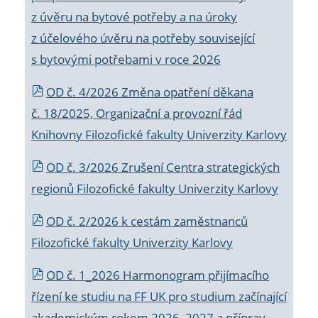
z úvěru na bytové potřeby a na úroky
z účelového úvěru na potřeby související
s bytovými potřebami v roce 2026
OD č. 4/2026 Změna opatření děkana
č. 18/2025, Organizační a provozní řád
Knihovny Filozofické fakulty Univerzity Karlovy
OD č. 3/2026 Zrušení Centra strategických
regionů Filozofické fakulty Univerzity Karlovy
OD č. 2/2026 k
cestám zaměstnanců
Filozofické fakulty Univerzity Karlovy
OD č. 1_2026 Harmonogram přijímacího
řízení ke studiu na FF UK pro studium začínající
akademickým rokem 2026_2027 a příprav