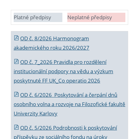
Platné předpisy
Neplatné předpisy
OD č. 8/2026 Harmonogram
akademického roku 2026/2027
OD č. 7_2026 Pravidla pro rozdělení
institucionální podpory na vědu a výzkum
poskytnuté FF UK_Co operatio 2026
OD č. 6/2026 Poskytování a čerpání dnů
osobního volna a rozvoje na Filozofické fakultě
Univerzity Karlovy
OD č. 5/2026 Podrobnosti k poskytování
příspěvku ze sociálního fondu na úroky