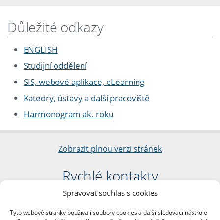
Důležité odkazy
ENGLISH
Studijní oddělení
SIS, webové aplikace, eLearning
Katedry, ústavy a další pracoviště
Harmonogram ak. roku
Zobrazit plnou verzi stránek
Rychlé kontakty
Spravovat souhlas s cookies
Filozofická fakulta
Univerzita Karlova
Tyto webové stránky používají soubory cookies a další sledovací nástroje
nám. Jana Palacha 1/2