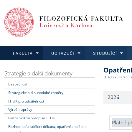
FAKULTA
UCHAZEČI
STUDUJÍCÍ
Opatřen
FAKULTA
UCHAZEČI
STUDUJÍCÍ
VĚDA A VÝZKUM
ZAHRANIČÍ
Struktura a
Co studova
Bakalářsk
O vědě a 
Aktuální n
Strategie a další dokumenty
FF
>
Fakulta
>
Str
Bezpečnost
Dozvědět se více
Podat přihlášku
Dozvědět se více
Dozvědět se více
Dozvědět se více
Strategie 
Učitelské 
Doktorské
Akademické
Vyjíždějící
Strategické a dlouhodobé záměry
2026
Podpora a
Informace 
Rigorózní 
Granty a p
Přijíždějíc
FF UK pro udržitelnost
Výroční zprávy
Absolventi
Vyjíždějíc
Platné vnitřní předpisy FF UK
Platné p
Rozhodnutí a sdělení děkana, opatření a sdělení
Fakultní š