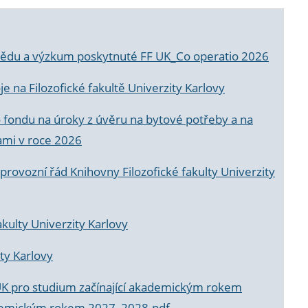
a vědu a výzkum poskytnuté FF UK_Co operatio 2026
 na Filozofické fakultě Univerzity Karlovy
o fondu na úroky z úvěru na bytové potřeby a na
ami v roce 2026
rovozní řád Knihovny Filozofické fakulty Univerzity
akulty Univerzity Karlovy
ty Karlovy
UK pro studium začínající akademickým rokem
akademickým rokem 2027_2028.pdf