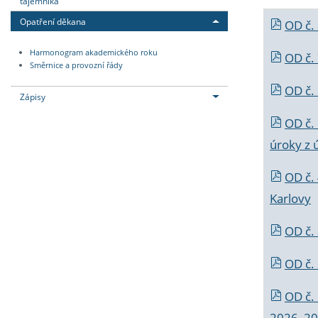
tajemníka
Opatření děkana
OD č.
Harmonogram akademického roku
OD č.
Směrnice a provozní řády
OD č. 
Zápisy
OD č.
úroky z 
OD č.
Karlovy
OD č. 
OD č.
OD č.
2026_202