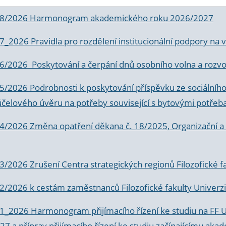
 8/2026 Harmonogram akademického roku 2026/2027
 7_2026 Pravidla pro rozdělení institucionální podpory n
6/2026 Poskytování a čerpání dnů osobního volna a rozvoje
 5/2026 Podrobnosti k poskytování příspěvku ze sociálníh
účelového úvěru na potřeby související s bytovými potřeb
 4/2026 Změna opatření děkana č. 18/2025, Organizační a p
3/2026 Zrušení Centra strategických regionů Filozofické f
 2/2026 k
cestám zaměstnanců Filozofické fakulty Univerzi
 1_2026 Harmonogram přijímacího řízení ke studiu na FF 
7 a příprav přijímacího řízení ke studiu začínajícímu 