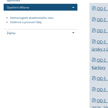
tajemníka
Opatření děkana
OD č.
Harmonogram akademického roku
OD č.
Směrnice a provozní řády
OD č. 
Zápisy
OD č.
úroky z 
OD č.
Karlovy
OD č. 
OD č.
OD č.
2026_202