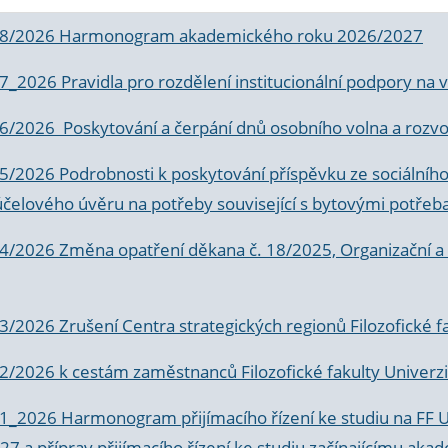
 8/2026 Harmonogram akademického roku 2026/2027
 7_2026 Pravidla pro rozdělení institucionální podpory n
6/2026 Poskytování a čerpání dnů osobního volna a rozvoje
 5/2026 Podrobnosti k poskytování příspěvku ze sociálníh
účelového úvěru na potřeby související s bytovými potřeb
 4/2026 Změna opatření děkana č. 18/2025, Organizační a p
3/2026 Zrušení Centra strategických regionů Filozofické f
 2/2026 k
cestám zaměstnanců Filozofické fakulty Univerzi
 1_2026 Harmonogram přijímacího řízení ke studiu na FF 
7 a příprav přijímacího řízení ke studiu začínajícímu 