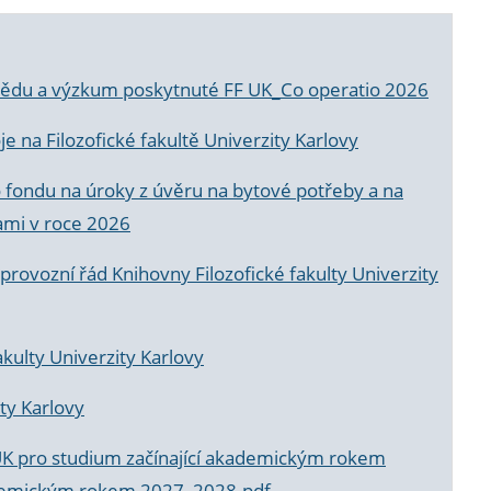
a vědu a výzkum poskytnuté FF UK_Co operatio 2026
 na Filozofické fakultě Univerzity Karlovy
o fondu na úroky z úvěru na bytové potřeby a na
ami v roce 2026
rovozní řád Knihovny Filozofické fakulty Univerzity
akulty Univerzity Karlovy
ty Karlovy
UK pro studium začínající akademickým rokem
akademickým rokem 2027_2028.pdf