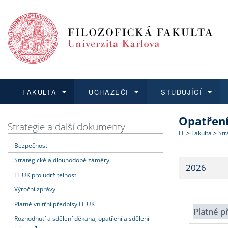
FAKULTA
UCHAZEČI
STUDUJÍCÍ
Opatřen
FAKULTA
UCHAZEČI
STUDUJÍCÍ
VĚDA A VÝZKUM
ZAHRANIČÍ
Struktura a
Co studova
Bakalářsk
O vědě a 
Aktuální n
Strategie a další dokumenty
FF
>
Fakulta
>
Str
Bezpečnost
Dozvědět se více
Podat přihlášku
Dozvědět se více
Dozvědět se více
Dozvědět se více
Strategie 
Učitelské 
Doktorské
Akademické
Vyjíždějící
Strategické a dlouhodobé záměry
2026
Podpora a
Informace 
Rigorózní 
Granty a p
Přijíždějíc
FF UK pro udržitelnost
Výroční zprávy
Absolventi
Vyjíždějíc
Platné vnitřní předpisy FF UK
Platné p
Rozhodnutí a sdělení děkana, opatření a sdělení
Fakultní š