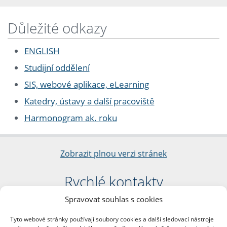
Důležité odkazy
ENGLISH
Studijní oddělení
SIS, webové aplikace, eLearning
Katedry, ústavy a další pracoviště
Harmonogram ak. roku
Zobrazit plnou verzi stránek
Rychlé kontakty
Spravovat souhlas s cookies
Filozofická fakulta
Univerzita Karlova
Tyto webové stránky používají soubory cookies a další sledovací nástroje
nám. Jana Palacha 1/2