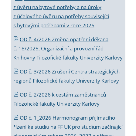
z úvěru na bytové potřeby a na úroky
z účelového úvěru na potřeby související
s bytovými potřebami v roce 2026
OD č. 4/2026 Změna opatření děkana
č. 18/2025, Organizační a provozní řád
Knihovny Filozofické fakulty Univerzity Karlovy
OD č. 3/2026 Zrušení Centra strategických
regionů Filozofické fakulty Univerzity Karlovy
OD č. 2/2026 k
cestám zaměstnanců
Filozofické fakulty Univerzity Karlovy
OD č. 1_2026 Harmonogram přijímacího
řízení ke studiu na FF UK pro studium začínající
akademickým rokem 2026_2027 a příprav