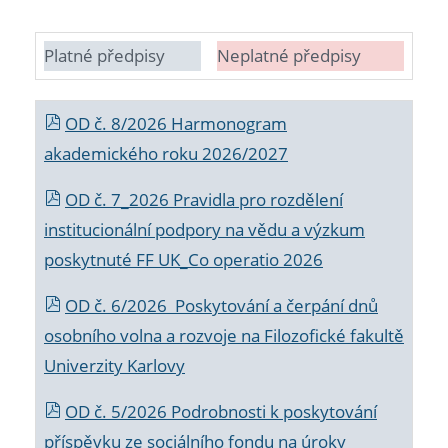
Platné předpisy
Neplatné předpisy
OD č. 8/2026 Harmonogram
akademického roku 2026/2027
OD č. 7_2026 Pravidla pro rozdělení
institucionální podpory na vědu a výzkum
poskytnuté FF UK_Co operatio 2026
OD č. 6/2026 Poskytování a čerpání dnů
osobního volna a rozvoje na Filozofické fakultě
Univerzity Karlovy
OD č. 5/2026 Podrobnosti k poskytování
příspěvku ze sociálního fondu na úroky