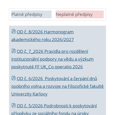
Platné předpisy
Neplatné předpisy
OD č. 8/2026 Harmonogram
akademického roku 2026/2027
OD č. 7_2026 Pravidla pro rozdělení
institucionální podpory na vědu a výzkum
poskytnuté FF UK_Co operatio 2026
OD č. 6/2026 Poskytování a čerpání dnů
osobního volna a rozvoje na Filozofické fakultě
Univerzity Karlovy
OD č. 5/2026 Podrobnosti k poskytování
příspěvku ze sociálního fondu na úroky