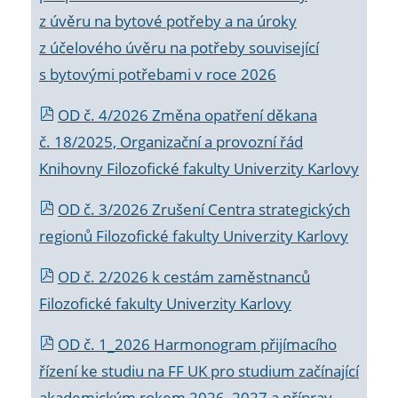
z úvěru na bytové potřeby a na úroky
z účelového úvěru na potřeby související
s bytovými potřebami v roce 2026
OD č. 4/2026 Změna opatření děkana
č. 18/2025, Organizační a provozní řád
Knihovny Filozofické fakulty Univerzity Karlovy
OD č. 3/2026 Zrušení Centra strategických
regionů Filozofické fakulty Univerzity Karlovy
OD č. 2/2026 k
cestám zaměstnanců
Filozofické fakulty Univerzity Karlovy
OD č. 1_2026 Harmonogram přijímacího
řízení ke studiu na FF UK pro studium začínající
akademickým rokem 2026_2027 a příprav