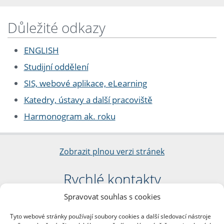
Důležité odkazy
ENGLISH
Studijní oddělení
SIS, webové aplikace, eLearning
Katedry, ústavy a další pracoviště
Harmonogram ak. roku
Zobrazit plnou verzi stránek
Rychlé kontakty
Spravovat souhlas s cookies
Filozofická fakulta
Univerzita Karlova
Tyto webové stránky používají soubory cookies a další sledovací nástroje
nám. Jana Palacha 1/2