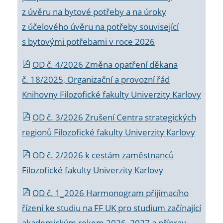
z úvěru na bytové potřeby a na úroky
z účelového úvěru na potřeby související
s bytovými potřebami v roce 2026
OD č. 4/2026 Změna opatření děkana
č. 18/2025, Organizační a provozní řád
Knihovny Filozofické fakulty Univerzity Karlovy
OD č. 3/2026 Zrušení Centra strategických
regionů Filozofické fakulty Univerzity Karlovy
OD č. 2/2026 k
cestám zaměstnanců
Filozofické fakulty Univerzity Karlovy
OD č. 1_2026 Harmonogram přijímacího
řízení ke studiu na FF UK pro studium začínající
akademickým rokem 2026_2027 a příprav