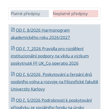
Platné předpisy
Neplatné předpisy
OD č. 8/2026 Harmonogram
akademického roku 2026/2027
OD č. 7_2026 Pravidla pro rozdělení
institucionální podpory na vědu a výzkum
poskytnuté FF UK_Co operatio 2026
OD č. 6/2026 Poskytování a čerpání dnů
osobního volna a rozvoje na Filozofické fakultě
Univerzity Karlovy
OD č. 5/2026 Podrobnosti k poskytování
příspěvku ze sociálního fondu na úroky