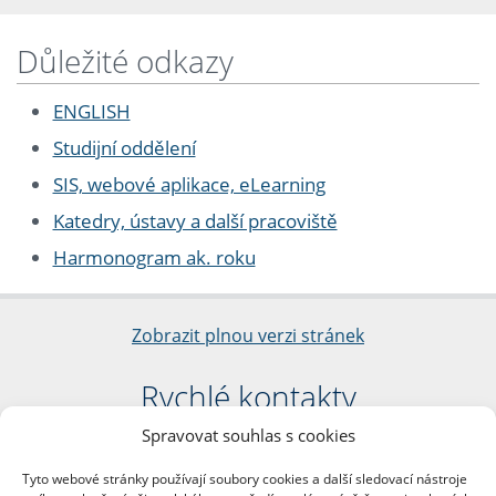
Důležité odkazy
ENGLISH
Studijní oddělení
SIS, webové aplikace, eLearning
Katedry, ústavy a další pracoviště
Harmonogram ak. roku
Zobrazit plnou verzi stránek
Rychlé kontakty
Spravovat souhlas s cookies
Filozofická fakulta
Univerzita Karlova
Tyto webové stránky používají soubory cookies a další sledovací nástroje
nám. Jana Palacha 1/2