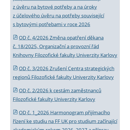
z úvěru na bytové potřeby a na úroky
z účelového úvěru na potřeby související
s bytovými potřebami v roce 2026
OD č. 4/2026 Změna opatření děkana
č. 18/2025, Organizační a provozní řád
Knihovny Filozofické fakulty Univerzity Karlovy
OD č. 3/2026 Zrušení Centra strategických
regionů Filozofické fakulty Univerzity Karlovy
OD č. 2/2026 k
cestám zaměstnanců
Filozofické fakulty Univerzity Karlovy
OD č. 1_2026 Harmonogram přijímacího
řízení ke studiu na FF UK pro studium začínající
akademickým rokem 2026_2027 a příprav