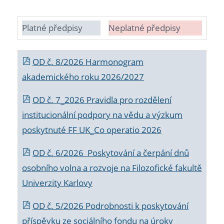
Platné předpisy
Neplatné předpisy
OD č. 8/2026 Harmonogram
akademického roku 2026/2027
OD č. 7_2026 Pravidla pro rozdělení
institucionální podpory na vědu a výzkum
poskytnuté FF UK_Co operatio 2026
OD č. 6/2026 Poskytování a čerpání dnů
osobního volna a rozvoje na Filozofické fakultě
Univerzity Karlovy
OD č. 5/2026 Podrobnosti k poskytování
příspěvku ze sociálního fondu na úroky