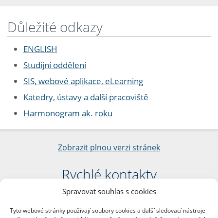
Důležité odkazy
ENGLISH
Studijní oddělení
SIS, webové aplikace, eLearning
Katedry, ústavy a další pracoviště
Harmonogram ak. roku
Zobrazit plnou verzi stránek
Rychlé kontakty
Spravovat souhlas s cookies
Filozofická fakulta
Univerzita Karlova
Tyto webové stránky používají soubory cookies a další sledovací nástroje
nám. Jana Palacha 1/2