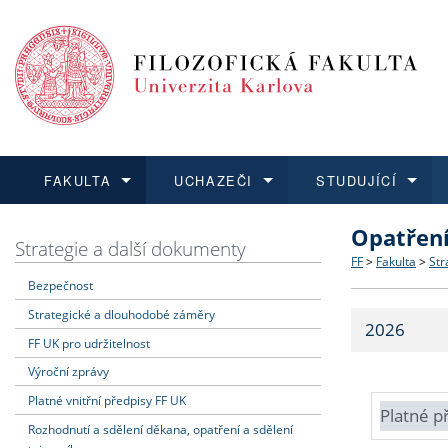
FAKULTA
UCHAZEČI
STUDUJÍCÍ
Opatřen
FAKULTA
UCHAZEČI
STUDUJÍCÍ
VĚDA A VÝZKUM
ZAHRANIČÍ
Struktura a
Co studova
Bakalářsk
O vědě a 
Aktuální n
Strategie a další dokumenty
FF
>
Fakulta
>
Str
Bezpečnost
Dozvědět se více
Podat přihlášku
Dozvědět se více
Dozvědět se více
Dozvědět se více
Strategie 
Učitelské 
Doktorské
Akademické
Vyjíždějící
Strategické a dlouhodobé záměry
2026
Podpora a
Informace 
Rigorózní 
Granty a p
Přijíždějíc
FF UK pro udržitelnost
Výroční zprávy
Absolventi
Vyjíždějíc
Platné vnitřní předpisy FF UK
Platné p
Rozhodnutí a sdělení děkana, opatření a sdělení
Fakultní š