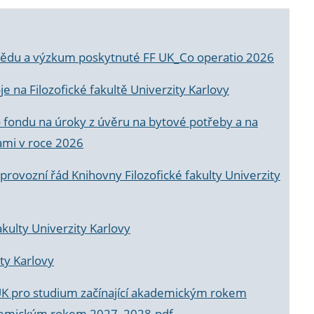
a vědu a výzkum poskytnuté FF UK_Co operatio 2026
 na Filozofické fakultě Univerzity Karlovy
o fondu na úroky z úvěru na bytové potřeby a na
ami v roce 2026
rovozní řád Knihovny Filozofické fakulty Univerzity
akulty Univerzity Karlovy
ty Karlovy
UK pro studium začínající akademickým rokem
akademickým rokem 2027_2028.pdf