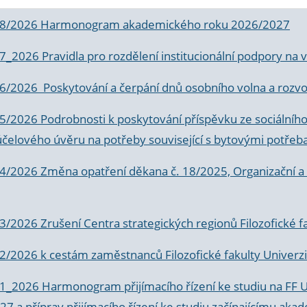
 8/2026 Harmonogram akademického roku 2026/2027
 7_2026 Pravidla pro rozdělení institucionální podpory n
6/2026 Poskytování a čerpání dnů osobního volna a rozvoje
 5/2026 Podrobnosti k poskytování příspěvku ze sociálníh
účelového úvěru na potřeby související s bytovými potřeb
 4/2026 Změna opatření děkana č. 18/2025, Organizační a p
3/2026 Zrušení Centra strategických regionů Filozofické f
 2/2026 k
cestám zaměstnanců Filozofické fakulty Univerzi
 1_2026 Harmonogram přijímacího řízení ke studiu na FF 
7 a příprav přijímacího řízení ke studiu začínajícímu 