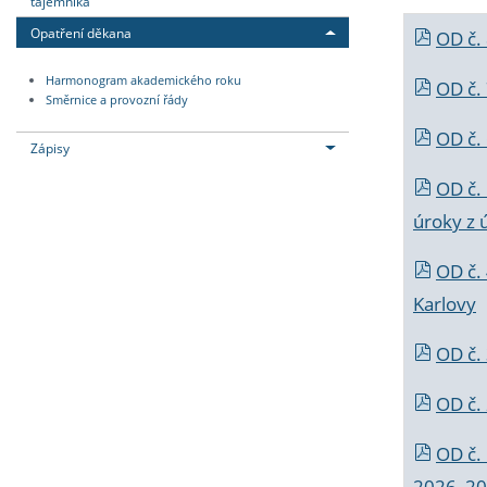
tajemníka
Opatření děkana
OD č.
Harmonogram akademického roku
OD č.
Směrnice a provozní řády
OD č. 
Zápisy
OD č.
úroky z 
OD č.
Karlovy
OD č. 
OD č.
OD č.
2026_202