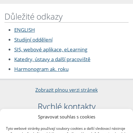
Důležité odkazy
ENGLISH
Studijní oddělení
SIS, webové aplikace, eLearning
Katedry, ústavy a další pracoviště
Harmonogram ak. roku
Zobrazit plnou verzi stránek
Rychlé kontakty
Spravovat souhlas s cookies
Filozofická fakulta
Univerzita Karlova
Tyto webové stránky používají soubory cookies a další sledovací nástroje
nám. Jana Palacha 1/2