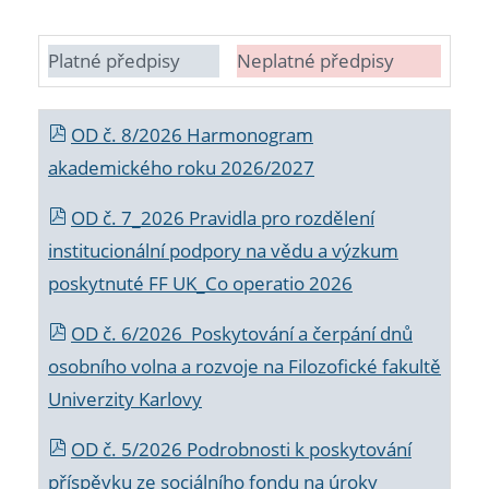
Platné předpisy
Neplatné předpisy
OD č. 8/2026 Harmonogram
akademického roku 2026/2027
OD č. 7_2026 Pravidla pro rozdělení
institucionální podpory na vědu a výzkum
poskytnuté FF UK_Co operatio 2026
OD č. 6/2026 Poskytování a čerpání dnů
osobního volna a rozvoje na Filozofické fakultě
Univerzity Karlovy
OD č. 5/2026 Podrobnosti k poskytování
příspěvku ze sociálního fondu na úroky