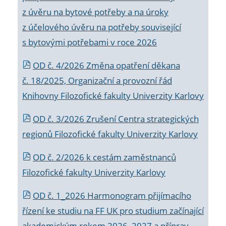
z úvěru na bytové potřeby a na úroky
z účelového úvěru na potřeby související
s bytovými potřebami v roce 2026
OD č. 4/2026 Změna opatření děkana
č. 18/2025, Organizační a provozní řád
Knihovny Filozofické fakulty Univerzity Karlovy
OD č. 3/2026 Zrušení Centra strategických
regionů Filozofické fakulty Univerzity Karlovy
OD č. 2/2026 k
cestám zaměstnanců
Filozofické fakulty Univerzity Karlovy
OD č. 1_2026 Harmonogram přijímacího
řízení ke studiu na FF UK pro studium začínající
akademickým rokem 2026_2027 a příprav