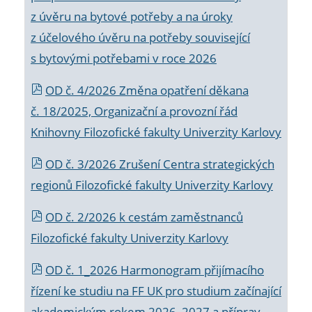
z úvěru na bytové potřeby a na úroky
z účelového úvěru na potřeby související
s bytovými potřebami v roce 2026
OD č. 4/2026 Změna opatření děkana
č. 18/2025, Organizační a provozní řád
Knihovny Filozofické fakulty Univerzity Karlovy
OD č. 3/2026 Zrušení Centra strategických
regionů Filozofické fakulty Univerzity Karlovy
OD č. 2/2026 k
cestám zaměstnanců
Filozofické fakulty Univerzity Karlovy
OD č. 1_2026 Harmonogram přijímacího
řízení ke studiu na FF UK pro studium začínající
akademickým rokem 2026_2027 a příprav