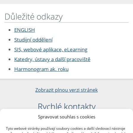
Důležité odkazy
ENGLISH
Studijní oddělení
SIS, webové aplikace, eLearning
Katedry, ústavy a další pracoviště
Harmonogram ak. roku
Zobrazit plnou verzi stránek
Rychlé kontakty
Spravovat souhlas s cookies
Filozofická fakulta
Univerzita Karlova
Tyto webové stránky používají soubory cookies a další sledovací nástroje
nám. Jana Palacha 1/2