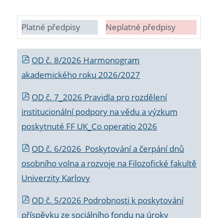
Platné předpisy
Neplatné předpisy
OD č. 8/2026 Harmonogram
akademického roku 2026/2027
OD č. 7_2026 Pravidla pro rozdělení
institucionální podpory na vědu a výzkum
poskytnuté FF UK_Co operatio 2026
OD č. 6/2026 Poskytování a čerpání dnů
osobního volna a rozvoje na Filozofické fakultě
Univerzity Karlovy
OD č. 5/2026 Podrobnosti k poskytování
příspěvku ze sociálního fondu na úroky