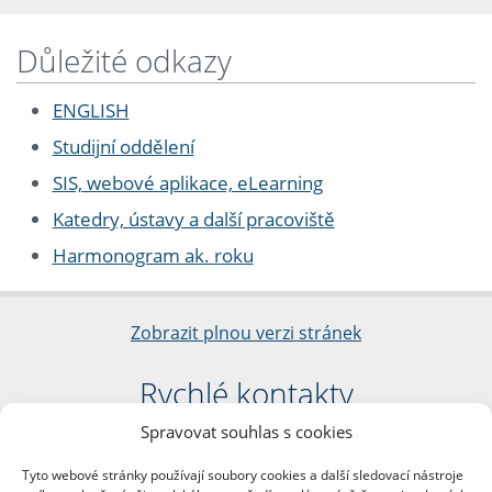
Důležité odkazy
ENGLISH
Studijní oddělení
SIS, webové aplikace, eLearning
Katedry, ústavy a další pracoviště
Harmonogram ak. roku
Zobrazit plnou verzi stránek
Rychlé kontakty
Spravovat souhlas s cookies
Filozofická fakulta
Univerzita Karlova
Tyto webové stránky používají soubory cookies a další sledovací nástroje
nám. Jana Palacha 1/2