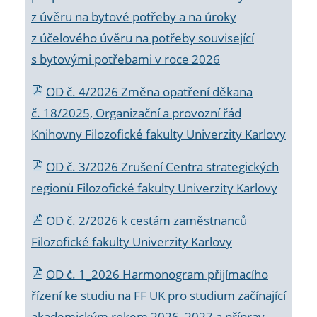
z úvěru na bytové potřeby a na úroky
z účelového úvěru na potřeby související
s bytovými potřebami v roce 2026
OD č. 4/2026 Změna opatření děkana
č. 18/2025, Organizační a provozní řád
Knihovny Filozofické fakulty Univerzity Karlovy
OD č. 3/2026 Zrušení Centra strategických
regionů Filozofické fakulty Univerzity Karlovy
OD č. 2/2026 k
cestám zaměstnanců
Filozofické fakulty Univerzity Karlovy
OD č. 1_2026 Harmonogram přijímacího
řízení ke studiu na FF UK pro studium začínající
akademickým rokem 2026_2027 a příprav