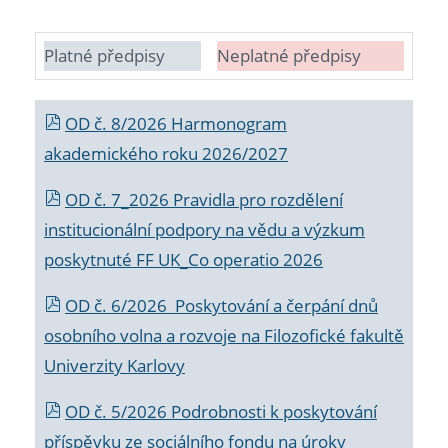
Platné předpisy
Neplatné předpisy
OD č. 8/2026 Harmonogram
akademického roku 2026/2027
OD č. 7_2026 Pravidla pro rozdělení
institucionální podpory na vědu a výzkum
poskytnuté FF UK_Co operatio 2026
OD č. 6/2026 Poskytování a čerpání dnů
osobního volna a rozvoje na Filozofické fakultě
Univerzity Karlovy
OD č. 5/2026 Podrobnosti k poskytování
příspěvku ze sociálního fondu na úroky