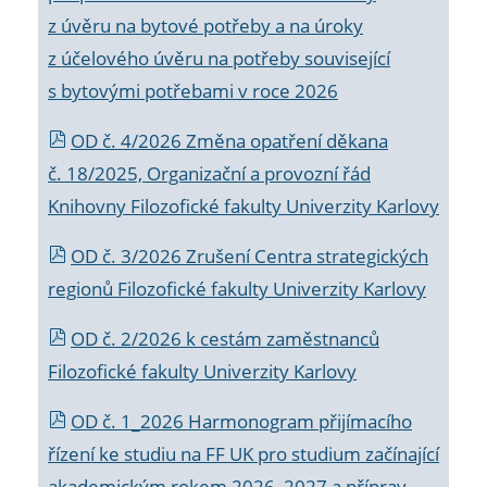
z úvěru na bytové potřeby a na úroky
z účelového úvěru na potřeby související
s bytovými potřebami v roce 2026
OD č. 4/2026 Změna opatření děkana
č. 18/2025, Organizační a provozní řád
Knihovny Filozofické fakulty Univerzity Karlovy
OD č. 3/2026 Zrušení Centra strategických
regionů Filozofické fakulty Univerzity Karlovy
OD č. 2/2026 k
cestám zaměstnanců
Filozofické fakulty Univerzity Karlovy
OD č. 1_2026 Harmonogram přijímacího
řízení ke studiu na FF UK pro studium začínající
akademickým rokem 2026_2027 a příprav