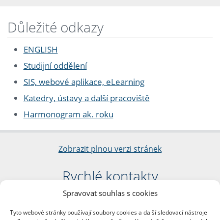
Důležité odkazy
ENGLISH
Studijní oddělení
SIS, webové aplikace, eLearning
Katedry, ústavy a další pracoviště
Harmonogram ak. roku
Zobrazit plnou verzi stránek
Rychlé kontakty
Spravovat souhlas s cookies
Filozofická fakulta
Univerzita Karlova
Tyto webové stránky používají soubory cookies a další sledovací nástroje
nám. Jana Palacha 1/2