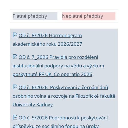
Platné předpisy
Neplatné předpisy
OD č. 8/2026 Harmonogram
akademického roku 2026/2027
OD č. 7_2026 Pravidla pro rozdělení
institucionální podpory na vědu a výzkum
poskytnuté FF UK_Co operatio 2026
OD č. 6/2026 Poskytování a čerpání dnů
osobního volna a rozvoje na Filozofické fakultě
Univerzity Karlovy
OD č. 5/2026 Podrobnosti k poskytování
příspěvku ze sociálního fondu na úroky