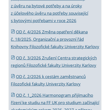
z úvěru na bytové potřeby a na úroky
z účelového úvěru na potřeby související
s bytovými potřebami v roce 2026
OD č. 4/2026 Změna opatření děkana
č. 18/2025, Organizační a provozní řád
Knihovny Filozofické fakulty Univerzity Karlovy
OD č. 3/2026 Zrušení Centra strategických
regionů Filozofické fakulty Univerzity Karlovy
OD č. 2/2026 k
cestám zaměstnanců
Filozofické fakulty Univerzity Karlovy
OD č. 1_2026 Harmonogram přijímacího
řízení ke studiu na FF UK pro studium začínající
akademickým rokem 2026_2027 a příprav