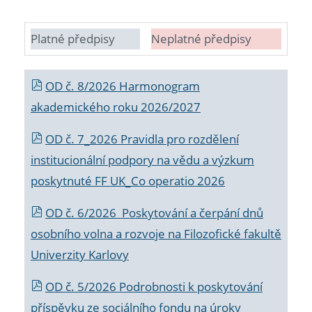
Platné předpisy
Neplatné předpisy
OD č. 8/2026 Harmonogram
akademického roku 2026/2027
OD č. 7_2026 Pravidla pro rozdělení
institucionální podpory na vědu a výzkum
poskytnuté FF UK_Co operatio 2026
OD č. 6/2026 Poskytování a čerpání dnů
osobního volna a rozvoje na Filozofické fakultě
Univerzity Karlovy
OD č. 5/2026 Podrobnosti k poskytování
příspěvku ze sociálního fondu na úroky