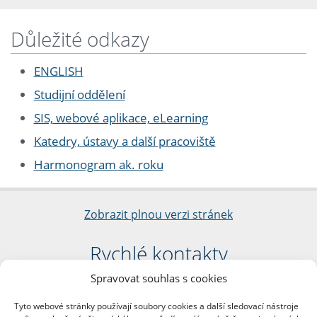
Důležité odkazy
ENGLISH
Studijní oddělení
SIS, webové aplikace, eLearning
Katedry, ústavy a další pracoviště
Harmonogram ak. roku
Zobrazit plnou verzi stránek
Rychlé kontakty
Spravovat souhlas s cookies
Filozofická fakulta
Univerzita Karlova
Tyto webové stránky používají soubory cookies a další sledovací nástroje
nám. Jana Palacha 1/2