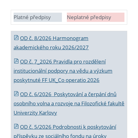
Platné předpisy
Neplatné předpisy
OD č. 8/2026 Harmonogram
akademického roku 2026/2027
OD č. 7_2026 Pravidla pro rozdělení
institucionální podpory na vědu a výzkum
poskytnuté FF UK_Co operatio 2026
OD č. 6/2026 Poskytování a čerpání dnů
osobního volna a rozvoje na Filozofické fakultě
Univerzity Karlovy
OD č. 5/2026 Podrobnosti k poskytování
příspěvku ze sociálního fondu na úroky