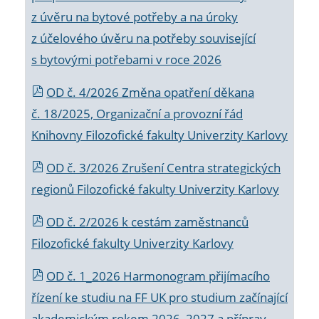
z úvěru na bytové potřeby a na úroky
z účelového úvěru na potřeby související
s bytovými potřebami v roce 2026
OD č. 4/2026 Změna opatření děkana
č. 18/2025, Organizační a provozní řád
Knihovny Filozofické fakulty Univerzity Karlovy
OD č. 3/2026 Zrušení Centra strategických
regionů Filozofické fakulty Univerzity Karlovy
OD č. 2/2026 k
cestám zaměstnanců
Filozofické fakulty Univerzity Karlovy
OD č. 1_2026 Harmonogram přijímacího
řízení ke studiu na FF UK pro studium začínající
akademickým rokem 2026_2027 a příprav