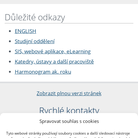
Důležité odkazy
ENGLISH
Studijní oddělení
SIS, webové aplikace, eLearning
Katedry, ústavy a další pracoviště
Harmonogram ak. roku
Zobrazit plnou verzi stránek
Rychlé kontakty
Spravovat souhlas s cookies
Filozofická fakulta
Univerzita Karlova
Tyto webové stránky používají soubory cookies a další sledovací nástroje
nám. Jana Palacha 1/2