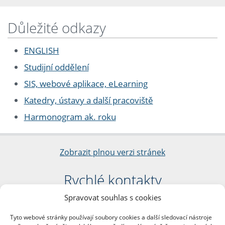
Důležité odkazy
ENGLISH
Studijní oddělení
SIS, webové aplikace, eLearning
Katedry, ústavy a další pracoviště
Harmonogram ak. roku
Zobrazit plnou verzi stránek
Rychlé kontakty
Spravovat souhlas s cookies
Filozofická fakulta
Univerzita Karlova
Tyto webové stránky používají soubory cookies a další sledovací nástroje
nám. Jana Palacha 1/2