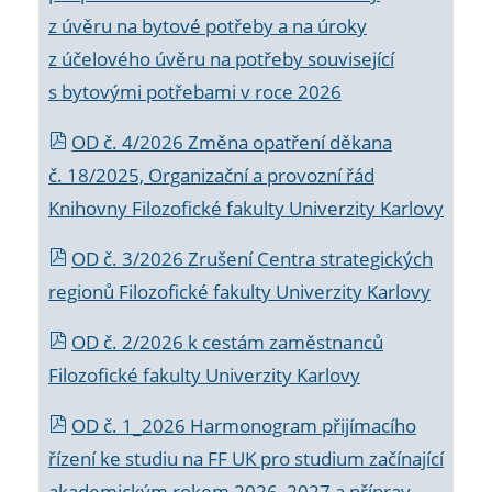
z úvěru na bytové potřeby a na úroky
z účelového úvěru na potřeby související
s bytovými potřebami v roce 2026
OD č. 4/2026 Změna opatření děkana
č. 18/2025, Organizační a provozní řád
Knihovny Filozofické fakulty Univerzity Karlovy
OD č. 3/2026 Zrušení Centra strategických
regionů Filozofické fakulty Univerzity Karlovy
OD č. 2/2026 k
cestám zaměstnanců
Filozofické fakulty Univerzity Karlovy
OD č. 1_2026 Harmonogram přijímacího
řízení ke studiu na FF UK pro studium začínající
akademickým rokem 2026_2027 a příprav