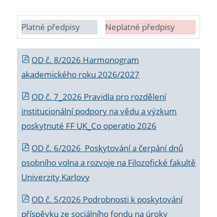
Platné předpisy
Neplatné předpisy
OD č. 8/2026 Harmonogram
akademického roku 2026/2027
OD č. 7_2026 Pravidla pro rozdělení
institucionální podpory na vědu a výzkum
poskytnuté FF UK_Co operatio 2026
OD č. 6/2026 Poskytování a čerpání dnů
osobního volna a rozvoje na Filozofické fakultě
Univerzity Karlovy
OD č. 5/2026 Podrobnosti k poskytování
příspěvku ze sociálního fondu na úroky