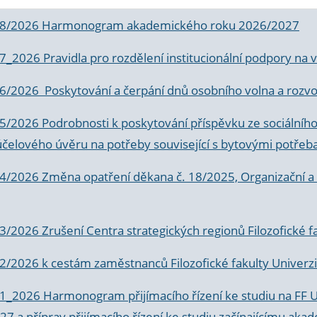
 8/2026 Harmonogram akademického roku 2026/2027
 7_2026 Pravidla pro rozdělení institucionální podpory n
6/2026 Poskytování a čerpání dnů osobního volna a rozvoje
 5/2026 Podrobnosti k poskytování příspěvku ze sociálníh
účelového úvěru na potřeby související s bytovými potřeb
 4/2026 Změna opatření děkana č. 18/2025, Organizační a p
3/2026 Zrušení Centra strategických regionů Filozofické f
 2/2026 k
cestám zaměstnanců Filozofické fakulty Univerzi
 1_2026 Harmonogram přijímacího řízení ke studiu na FF 
7 a příprav přijímacího řízení ke studiu začínajícímu 