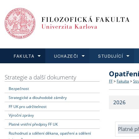
FAKULTA
UCHAZEČI
STUDUJÍCÍ
Opatřen
FAKULTA
UCHAZEČI
STUDUJÍCÍ
VĚDA A VÝZKUM
ZAHRANIČÍ
Struktura a
Co studova
Bakalářsk
O vědě a 
Aktuální n
Strategie a další dokumenty
FF
>
Fakulta
>
Str
Bezpečnost
Dozvědět se více
Podat přihlášku
Dozvědět se více
Dozvědět se více
Dozvědět se více
Strategie 
Učitelské 
Doktorské
Akademické
Vyjíždějící
Strategické a dlouhodobé záměry
2026
Podpora a
Informace 
Rigorózní 
Granty a p
Přijíždějíc
FF UK pro udržitelnost
Výroční zprávy
Absolventi
Vyjíždějíc
Platné vnitřní předpisy FF UK
Platné p
Rozhodnutí a sdělení děkana, opatření a sdělení
Fakultní š