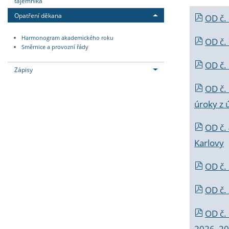
tajemníka
Opatření děkana
OD č.
Harmonogram akademického roku
OD č.
Směrnice a provozní řády
OD č. 
Zápisy
OD č.
úroky z 
OD č.
Karlovy
OD č. 
OD č.
OD č.
2026_202