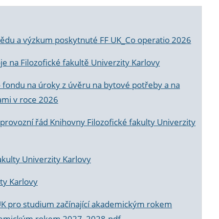
a vědu a výzkum poskytnuté FF UK_Co operatio 2026
 na Filozofické fakultě Univerzity Karlovy
o fondu na úroky z úvěru na bytové potřeby a na
ami v roce 2026
rovozní řád Knihovny Filozofické fakulty Univerzity
akulty Univerzity Karlovy
ty Karlovy
UK pro studium začínající akademickým rokem
akademickým rokem 2027_2028.pdf