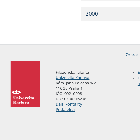
2000
Zobrazi
Filozofická fakulta
E
Univerzita Karlova
F
nám. Jana Palacha 1/2
a
116 38 Praha 1
IČO: 00216208
DIČ: CZ00216208
Další kontakty
Podatelna