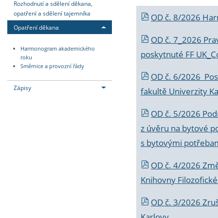
Rozhodnutí a sdělení děkana,
opatření a sdělení tajemníka
OD č. 8/2026 Ha
Opatření děkana
OD č. 7_2026 Prav
Harmonogram akademického
poskytnuté FF UK_C
roku
Směrnice a provozní řády
OD č. 6/2026 Posk
Zápisy
fakultě Univerzity K
OD č. 5/2026 Podr
z úvěru na bytové po
s bytovými potřebam
OD č. 4/2026 Změ
Knihovny Filozofické
OD č. 3/2026 Zruš
Karlovy