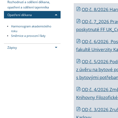
Rozhodnutí a sdělení děkana,
opatření a sdělení tajemníka
OD č. 8/2026 Ha
Opatření děkana
OD č. 7_2026 Prav
Harmonogram akademického
poskytnuté FF UK_C
roku
Směrnice a provozní řády
OD č. 6/2026 Posk
Zápisy
fakultě Univerzity K
OD č. 5/2026 Podr
z úvěru na bytové po
s bytovými potřebam
OD č. 4/2026 Změ
Knihovny Filozofické
OD č. 3/2026 Zruš
Karlovy