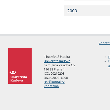
2000
Zobrazi
Filozofická fakulta
E
Univerzita Karlova
F
nám. Jana Palacha 1/2
a
116 38 Praha 1
IČO: 00216208
DIČ: CZ00216208
Další kontakty
Podatelna