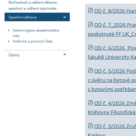
Rozhodnutí a sdělení děkana,
opatření a sdělení tajemníka
OD č. 8/2026 Ha
Opatření děkana
OD č. 7_2026 Prav
Harmonogram akademického
poskytnuté FF UK_C
roku
Směrnice a provozní řády
OD č. 6/2026 Posk
Zápisy
fakultě Univerzity K
OD č. 5/2026 Podr
z úvěru na bytové po
s bytovými potřebam
OD č. 4/2026 Změ
Knihovny Filozofické
OD č. 3/2026 Zruš
Karlovy