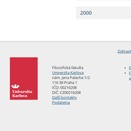
2000
Zobrazi
Filozofická fakulta
E
Univerzita Karlova
F
nám. Jana Palacha 1/2
a
116 38 Praha 1
IČO: 00216208
DIČ: CZ00216208
Další kontakty
Podatelna