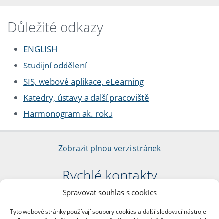
Důležité odkazy
ENGLISH
Studijní oddělení
SIS, webové aplikace, eLearning
Katedry, ústavy a další pracoviště
Harmonogram ak. roku
Zobrazit plnou verzi stránek
Rychlé kontakty
Spravovat souhlas s cookies
Filozofická fakulta
Univerzita Karlova
Tyto webové stránky používají soubory cookies a další sledovací nástroje
nám. Jana Palacha 1/2