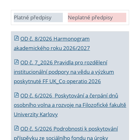
Platné předpisy
Neplatné předpisy
OD č. 8/2026 Harmonogram
akademického roku 2026/2027
OD č. 7_2026 Pravidla pro rozdělení
institucionální podpory na vědu a výzkum
poskytnuté FF UK_Co operatio 2026
OD č. 6/2026 Poskytování a čerpání dnů
osobního volna a rozvoje na Filozofické fakultě
Univerzity Karlovy
OD č. 5/2026 Podrobnosti k poskytování
příspěvku ze sociálního fondu na úroky