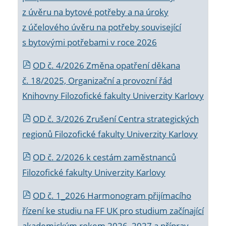
z úvěru na bytové potřeby a na úroky
z účelového úvěru na potřeby související
s bytovými potřebami v roce 2026
OD č. 4/2026 Změna opatření děkana
č. 18/2025, Organizační a provozní řád
Knihovny Filozofické fakulty Univerzity Karlovy
OD č. 3/2026 Zrušení Centra strategických
regionů Filozofické fakulty Univerzity Karlovy
OD č. 2/2026 k
cestám zaměstnanců
Filozofické fakulty Univerzity Karlovy
OD č. 1_2026 Harmonogram přijímacího
řízení ke studiu na FF UK pro studium začínající
akademickým rokem 2026_2027 a příprav