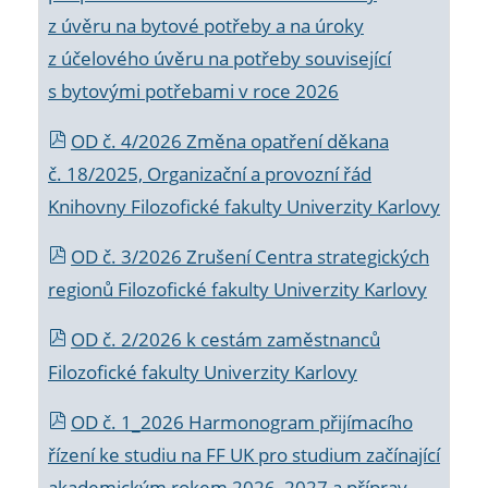
z úvěru na bytové potřeby a na úroky
z účelového úvěru na potřeby související
s bytovými potřebami v roce 2026
OD č. 4/2026 Změna opatření děkana
č. 18/2025, Organizační a provozní řád
Knihovny Filozofické fakulty Univerzity Karlovy
OD č. 3/2026 Zrušení Centra strategických
regionů Filozofické fakulty Univerzity Karlovy
OD č. 2/2026 k
cestám zaměstnanců
Filozofické fakulty Univerzity Karlovy
OD č. 1_2026 Harmonogram přijímacího
řízení ke studiu na FF UK pro studium začínající
akademickým rokem 2026_2027 a příprav