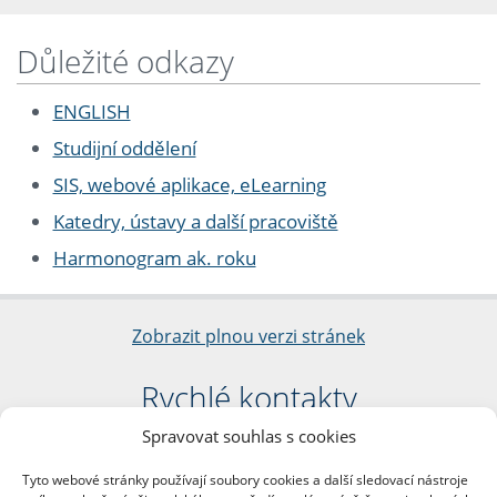
Důležité odkazy
ENGLISH
Studijní oddělení
SIS, webové aplikace, eLearning
Katedry, ústavy a další pracoviště
Harmonogram ak. roku
Zobrazit plnou verzi stránek
Rychlé kontakty
Spravovat souhlas s cookies
Filozofická fakulta
Univerzita Karlova
Tyto webové stránky používají soubory cookies a další sledovací nástroje
nám. Jana Palacha 1/2