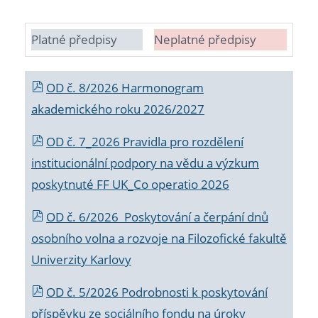
Platné předpisy
Neplatné předpisy
OD č. 8/2026 Harmonogram
akademického roku 2026/2027
OD č. 7_2026 Pravidla pro rozdělení
institucionální podpory na vědu a výzkum
poskytnuté FF UK_Co operatio 2026
OD č. 6/2026 Poskytování a čerpání dnů
osobního volna a rozvoje na Filozofické fakultě
Univerzity Karlovy
OD č. 5/2026 Podrobnosti k poskytování
příspěvku ze sociálního fondu na úroky