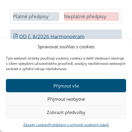
Platné předpisy
Neplatné předpisy
OD č. 8/2026 Harmonogram
akademického roku 2026/2027
Spravovat souhlas s cookies
OD č. 7_2026 Pravidla pro rozdělení
Tyto webové stránky používají soubory cookies a další sledovací nástroje
s cílem vylepšení uživatelského prostředí, analýzy návštěvnosti webových
institucionální podpory na vědu a výzkum
stránek a zjištění zdroje návštěvnosti.
poskytnuté FF UK_Co operatio 2026
Přijmout vše
OD č. 6/2026 Poskytování a čerpání dnů
osobního volna a rozvoje na Filozofické fakultě
Přijmout nezbytné
Univerzity Karlovy
Zobrazit předvolby
OD č. 5/2026 Podrobnosti k poskytování
Zásady cookies
Prohlášení o ochraně osobních údajů
příspěvku ze sociálního fondu na úroky