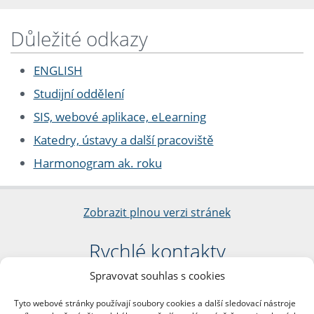
Důležité odkazy
ENGLISH
Studijní oddělení
SIS, webové aplikace, eLearning
Katedry, ústavy a další pracoviště
Harmonogram ak. roku
Zobrazit plnou verzi stránek
Rychlé kontakty
Spravovat souhlas s cookies
Filozofická fakulta
Univerzita Karlova
Tyto webové stránky používají soubory cookies a další sledovací nástroje
nám. Jana Palacha 1/2