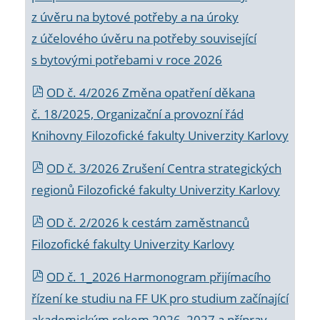
z úvěru na bytové potřeby a na úroky
z účelového úvěru na potřeby související
s bytovými potřebami v roce 2026
OD č. 4/2026 Změna opatření děkana
č. 18/2025, Organizační a provozní řád
Knihovny Filozofické fakulty Univerzity Karlovy
OD č. 3/2026 Zrušení Centra strategických
regionů Filozofické fakulty Univerzity Karlovy
OD č. 2/2026 k
cestám zaměstnanců
Filozofické fakulty Univerzity Karlovy
OD č. 1_2026 Harmonogram přijímacího
řízení ke studiu na FF UK pro studium začínající
akademickým rokem 2026_2027 a příprav