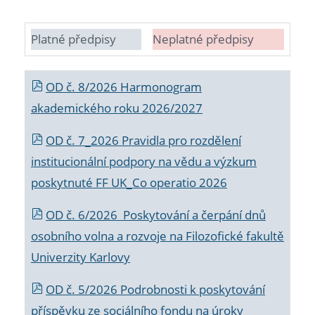
Platné předpisy
Neplatné předpisy
OD č. 8/2026 Harmonogram
akademického roku 2026/2027
OD č. 7_2026 Pravidla pro rozdělení
institucionální podpory na vědu a výzkum
poskytnuté FF UK_Co operatio 2026
OD č. 6/2026 Poskytování a čerpání dnů
osobního volna a rozvoje na Filozofické fakultě
Univerzity Karlovy
OD č. 5/2026 Podrobnosti k poskytování
příspěvku ze sociálního fondu na úroky