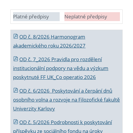
Platné předpisy
Neplatné předpisy
OD č. 8/2026 Harmonogram
akademického roku 2026/2027
OD č. 7_2026 Pravidla pro rozdělení
institucionální podpory na vědu a výzkum
poskytnuté FF UK_Co operatio 2026
OD č. 6/2026 Poskytování a čerpání dnů
osobního volna a rozvoje na Filozofické fakultě
Univerzity Karlovy
OD č. 5/2026 Podrobnosti k poskytování
příspěvku ze sociálního fondu na úroky