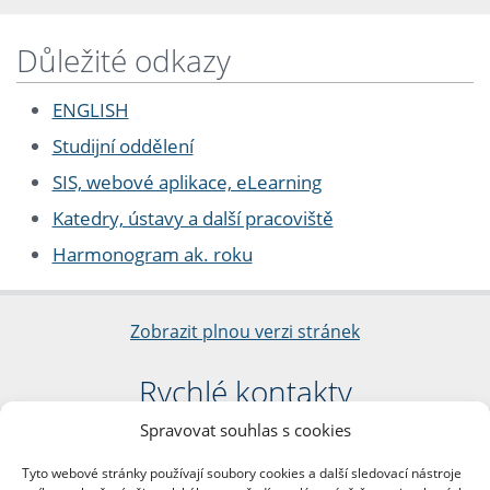
Důležité odkazy
ENGLISH
Studijní oddělení
SIS, webové aplikace, eLearning
Katedry, ústavy a další pracoviště
Harmonogram ak. roku
Zobrazit plnou verzi stránek
Rychlé kontakty
Spravovat souhlas s cookies
Filozofická fakulta
Univerzita Karlova
Tyto webové stránky používají soubory cookies a další sledovací nástroje
nám. Jana Palacha 1/2