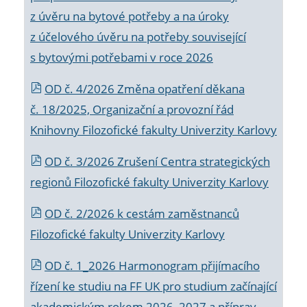
z úvěru na bytové potřeby a na úroky
z účelového úvěru na potřeby související
s bytovými potřebami v roce 2026
OD č. 4/2026 Změna opatření děkana
č. 18/2025, Organizační a provozní řád
Knihovny Filozofické fakulty Univerzity Karlovy
OD č. 3/2026 Zrušení Centra strategických
regionů Filozofické fakulty Univerzity Karlovy
OD č. 2/2026 k
cestám zaměstnanců
Filozofické fakulty Univerzity Karlovy
OD č. 1_2026 Harmonogram přijímacího
řízení ke studiu na FF UK pro studium začínající
akademickým rokem 2026_2027 a příprav