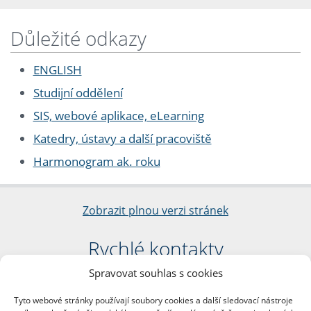
Důležité odkazy
ENGLISH
Studijní oddělení
SIS, webové aplikace, eLearning
Katedry, ústavy a další pracoviště
Harmonogram ak. roku
Zobrazit plnou verzi stránek
Rychlé kontakty
Spravovat souhlas s cookies
Filozofická fakulta
Univerzita Karlova
Tyto webové stránky používají soubory cookies a další sledovací nástroje
nám. Jana Palacha 1/2