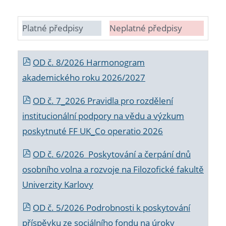
Platné předpisy
Neplatné předpisy
OD č. 8/2026 Harmonogram
akademického roku 2026/2027
OD č. 7_2026 Pravidla pro rozdělení
institucionální podpory na vědu a výzkum
poskytnuté FF UK_Co operatio 2026
OD č. 6/2026 Poskytování a čerpání dnů
osobního volna a rozvoje na Filozofické fakultě
Univerzity Karlovy
OD č. 5/2026 Podrobnosti k poskytování
příspěvku ze sociálního fondu na úroky