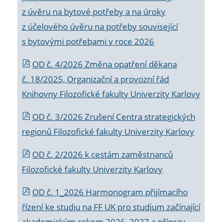
z úvěru na bytové potřeby a na úroky
z účelového úvěru na potřeby související
s bytovými potřebami v roce 2026
OD č. 4/2026 Změna opatření děkana
č. 18/2025, Organizační a provozní řád
Knihovny Filozofické fakulty Univerzity Karlovy
OD č. 3/2026 Zrušení Centra strategických
regionů Filozofické fakulty Univerzity Karlovy
OD č. 2/2026 k
cestám zaměstnanců
Filozofické fakulty Univerzity Karlovy
OD č. 1_2026 Harmonogram přijímacího
řízení ke studiu na FF UK pro studium začínající
akademickým rokem 2026_2027 a příprav