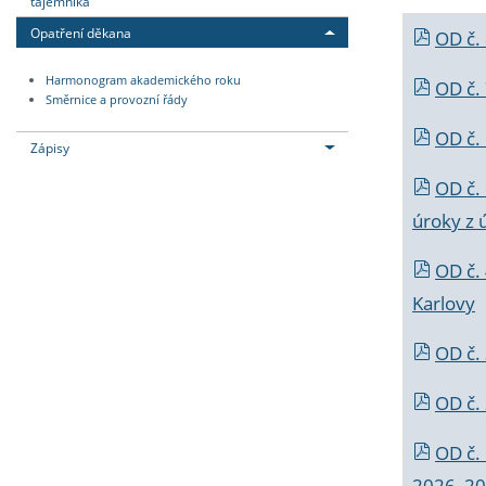
tajemníka
Opatření děkana
OD č.
Harmonogram akademického roku
OD č.
Směrnice a provozní řády
OD č. 
Zápisy
OD č.
úroky z 
OD č.
Karlovy
OD č. 
OD č.
OD č.
2026_202