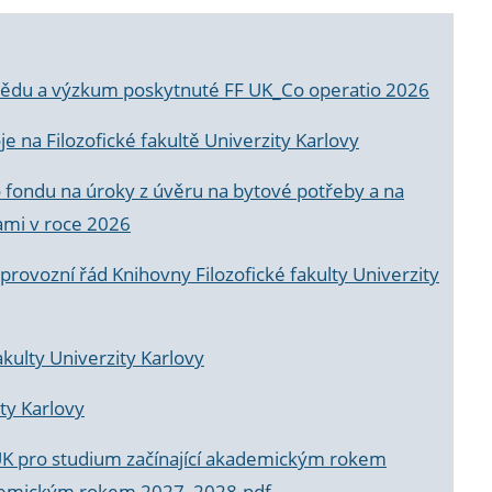
a vědu a výzkum poskytnuté FF UK_Co operatio 2026
 na Filozofické fakultě Univerzity Karlovy
o fondu na úroky z úvěru na bytové potřeby a na
ami v roce 2026
rovozní řád Knihovny Filozofické fakulty Univerzity
akulty Univerzity Karlovy
ty Karlovy
UK pro studium začínající akademickým rokem
akademickým rokem 2027_2028.pdf