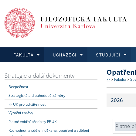
FAKULTA
UCHAZEČI
STUDUJÍCÍ
Opatřen
FAKULTA
UCHAZEČI
STUDUJÍCÍ
VĚDA A VÝZKUM
ZAHRANIČÍ
Struktura a
Co studova
Bakalářsk
O vědě a 
Aktuální n
Strategie a další dokumenty
FF
>
Fakulta
>
Str
Bezpečnost
Dozvědět se více
Podat přihlášku
Dozvědět se více
Dozvědět se více
Dozvědět se více
Strategie 
Učitelské 
Doktorské
Akademické
Vyjíždějící
Strategické a dlouhodobé záměry
2026
Podpora a
Informace 
Rigorózní 
Granty a p
Přijíždějíc
FF UK pro udržitelnost
Výroční zprávy
Absolventi
Vyjíždějíc
Platné vnitřní předpisy FF UK
Platné p
Rozhodnutí a sdělení děkana, opatření a sdělení
Fakultní š