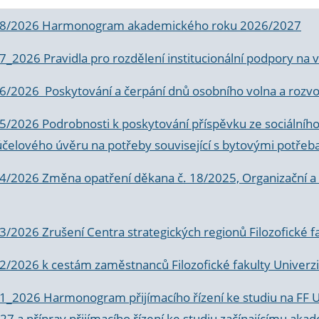
 8/2026 Harmonogram akademického roku 2026/2027
 7_2026 Pravidla pro rozdělení institucionální podpory n
6/2026 Poskytování a čerpání dnů osobního volna a rozvoje
 5/2026 Podrobnosti k poskytování příspěvku ze sociálníh
účelového úvěru na potřeby související s bytovými potřeb
 4/2026 Změna opatření děkana č. 18/2025, Organizační a p
3/2026 Zrušení Centra strategických regionů Filozofické f
 2/2026 k
cestám zaměstnanců Filozofické fakulty Univerzi
 1_2026 Harmonogram přijímacího řízení ke studiu na FF 
7 a příprav přijímacího řízení ke studiu začínajícímu 