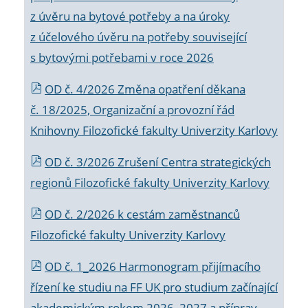
z úvěru na bytové potřeby a na úroky
z účelového úvěru na potřeby související
s bytovými potřebami v roce 2026
OD č. 4/2026 Změna opatření děkana
č. 18/2025, Organizační a provozní řád
Knihovny Filozofické fakulty Univerzity Karlovy
OD č. 3/2026 Zrušení Centra strategických
regionů Filozofické fakulty Univerzity Karlovy
OD č. 2/2026 k
cestám zaměstnanců
Filozofické fakulty Univerzity Karlovy
OD č. 1_2026 Harmonogram přijímacího
řízení ke studiu na FF UK pro studium začínající
akademickým rokem 2026_2027 a příprav