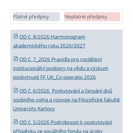
Platné předpisy
Neplatné předpisy
OD č. 8/2026 Harmonogram
akademického roku 2026/2027
OD č. 7_2026 Pravidla pro rozdělení
institucionální podpory na vědu a výzkum
poskytnuté FF UK_Co operatio 2026
OD č. 6/2026 Poskytování a čerpání dnů
osobního volna a rozvoje na Filozofické fakultě
Univerzity Karlovy
OD č. 5/2026 Podrobnosti k poskytování
příspěvku ze sociálního fondu na úroky