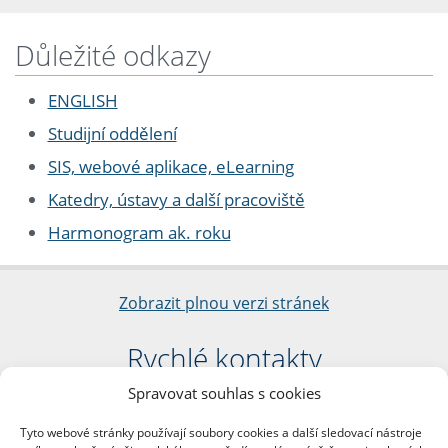
Důležité odkazy
ENGLISH
Studijní oddělení
SIS, webové aplikace, eLearning
Katedry, ústavy a další pracoviště
Harmonogram ak. roku
Zobrazit plnou verzi stránek
Rychlé kontakty
Spravovat souhlas s cookies
Filozofická fakulta
Univerzita Karlova
Tyto webové stránky používají soubory cookies a další sledovací nástroje
nám. Jana Palacha 1/2