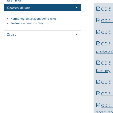
tajemníka
Opatření děkana
OD č.
Harmonogram akademického roku
OD č.
Směrnice a provozní řády
OD č. 
Zápisy
OD č.
úroky z 
OD č.
Karlovy
OD č. 
OD č.
OD č.
2026_202