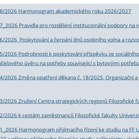
 8/2026 Harmonogram akademického roku 2026/2027
 7_2026 Pravidla pro rozdělení institucionální podpory n
6/2026 Poskytování a čerpání dnů osobního volna a rozvoje
 5/2026 Podrobnosti k poskytování příspěvku ze sociálníh
účelového úvěru na potřeby související s bytovými potřeb
 4/2026 Změna opatření děkana č. 18/2025, Organizační a p
3/2026 Zrušení Centra strategických regionů Filozofické f
 2/2026 k
cestám zaměstnanců Filozofické fakulty Univerzi
 1_2026 Harmonogram přijímacího řízení ke studiu na FF 
7 a příprav přijímacího řízení ke studiu začínajícímu 