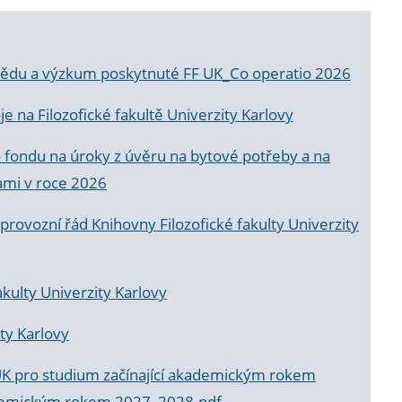
a vědu a výzkum poskytnuté FF UK_Co operatio 2026
 na Filozofické fakultě Univerzity Karlovy
o fondu na úroky z úvěru na bytové potřeby a na
ami v roce 2026
rovozní řád Knihovny Filozofické fakulty Univerzity
akulty Univerzity Karlovy
ty Karlovy
UK pro studium začínající akademickým rokem
akademickým rokem 2027_2028.pdf