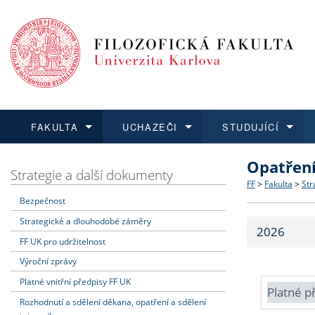
FAKULTA
UCHAZEČI
STUDUJÍCÍ
Opatřen
FAKULTA
UCHAZEČI
STUDUJÍCÍ
VĚDA A VÝZKUM
ZAHRANIČÍ
Struktura a
Co studova
Bakalářsk
O vědě a 
Aktuální n
Strategie a další dokumenty
FF
>
Fakulta
>
Str
Bezpečnost
Dozvědět se více
Podat přihlášku
Dozvědět se více
Dozvědět se více
Dozvědět se více
Strategie 
Učitelské 
Doktorské
Akademické
Vyjíždějící
Strategické a dlouhodobé záměry
2026
Podpora a
Informace 
Rigorózní 
Granty a p
Přijíždějíc
FF UK pro udržitelnost
Výroční zprávy
Absolventi
Vyjíždějíc
Platné vnitřní předpisy FF UK
Platné p
Rozhodnutí a sdělení děkana, opatření a sdělení
Fakultní š