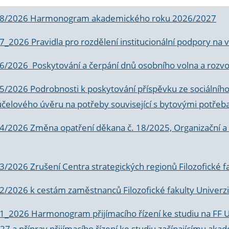
 8/2026 Harmonogram akademického roku 2026/2027
 7_2026 Pravidla pro rozdělení institucionální podpory n
6/2026 Poskytování a čerpání dnů osobního volna a rozvoje
 5/2026 Podrobnosti k poskytování příspěvku ze sociálníh
účelového úvěru na potřeby související s bytovými potřeb
 4/2026 Změna opatření děkana č. 18/2025, Organizační a p
3/2026 Zrušení Centra strategických regionů Filozofické f
 2/2026 k
cestám zaměstnanců Filozofické fakulty Univerzi
 1_2026 Harmonogram přijímacího řízení ke studiu na FF 
7 a příprav přijímacího řízení ke studiu začínajícímu 