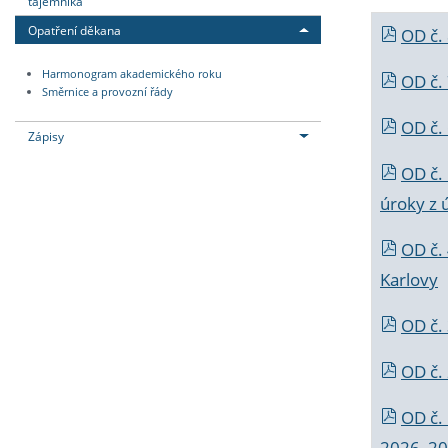
tajemníka
Opatření děkana
OD č.
Harmonogram akademického roku
OD č.
Směrnice a provozní řády
OD č. 
Zápisy
OD č.
úroky z 
OD č.
Karlovy
OD č. 
OD č.
OD č.
2026_202