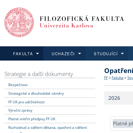
FAKULTA
UCHAZEČI
STUDUJÍCÍ
Opatřen
FAKULTA
UCHAZEČI
STUDUJÍCÍ
VĚDA A VÝZKUM
ZAHRANIČÍ
Struktura a
Co studova
Bakalářsk
O vědě a 
Aktuální n
Strategie a další dokumenty
FF
>
Fakulta
>
Str
Bezpečnost
Dozvědět se více
Podat přihlášku
Dozvědět se více
Dozvědět se více
Dozvědět se více
Strategie 
Učitelské 
Doktorské
Akademické
Vyjíždějící
Strategické a dlouhodobé záměry
2026
Podpora a
Informace 
Rigorózní 
Granty a p
Přijíždějíc
FF UK pro udržitelnost
Výroční zprávy
Absolventi
Vyjíždějíc
Platné vnitřní předpisy FF UK
Platné p
Rozhodnutí a sdělení děkana, opatření a sdělení
Fakultní š