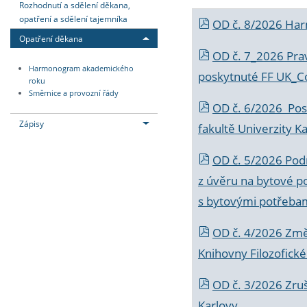
Rozhodnutí a sdělení děkana,
opatření a sdělení tajemníka
OD č. 8/2026 Ha
Opatření děkana
OD č. 7_2026 Prav
Harmonogram akademického
poskytnuté FF UK_C
roku
Směrnice a provozní řády
OD č. 6/2026 Posk
Zápisy
fakultě Univerzity K
OD č. 5/2026 Podr
z úvěru na bytové po
s bytovými potřebam
OD č. 4/2026 Změ
Knihovny Filozofické
OD č. 3/2026 Zruš
Karlovy