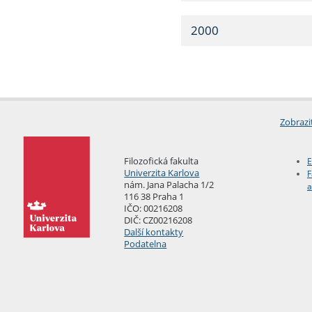
2000
Zobrazi
Filozofická fakulta
E
Univerzita Karlova
F
nám. Jana Palacha 1/2
a
116 38 Praha 1
IČO: 00216208
DIČ: CZ00216208
Další kontakty
Podatelna