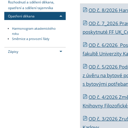
Rozhodnutí a sdělení děkana,
opatření a sdělení tajemníka
OD č. 8/2026 Ha
Opatření děkana
OD č. 7_2026 Prav
Harmonogram akademického
poskytnuté FF UK_C
roku
Směrnice a provozní řády
OD č. 6/2026 Posk
Zápisy
fakultě Univerzity K
OD č. 5/2026 Podr
z úvěru na bytové po
s bytovými potřebam
OD č. 4/2026 Změ
Knihovny Filozofické
OD č. 3/2026 Zruš
Karlovy