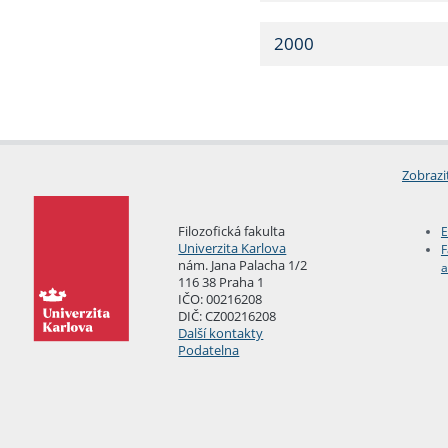
2000
Zobrazi
Filozofická fakulta
E
Univerzita Karlova
F
nám. Jana Palacha 1/2
a
116 38 Praha 1
IČO: 00216208
DIČ: CZ00216208
Další kontakty
Podatelna