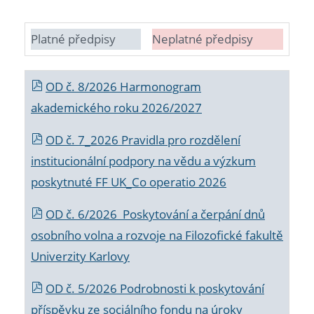
Platné předpisy
Neplatné předpisy
OD č. 8/2026 Harmonogram
akademického roku 2026/2027
OD č. 7_2026 Pravidla pro rozdělení
institucionální podpory na vědu a výzkum
poskytnuté FF UK_Co operatio 2026
OD č. 6/2026 Poskytování a čerpání dnů
osobního volna a rozvoje na Filozofické fakultě
Univerzity Karlovy
OD č. 5/2026 Podrobnosti k poskytování
příspěvku ze sociálního fondu na úroky