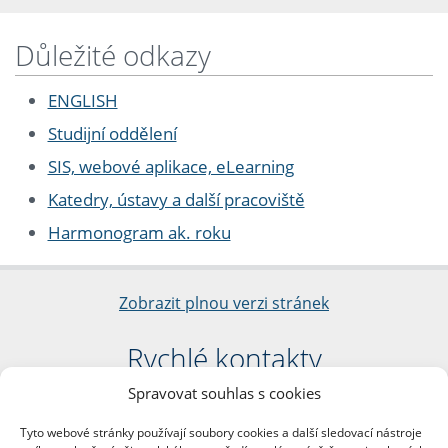
Důležité odkazy
ENGLISH
Studijní oddělení
SIS, webové aplikace, eLearning
Katedry, ústavy a další pracoviště
Harmonogram ak. roku
Zobrazit plnou verzi stránek
Rychlé kontakty
Spravovat souhlas s cookies
Filozofická fakulta
Univerzita Karlova
Tyto webové stránky používají soubory cookies a další sledovací nástroje
nám. Jana Palacha 1/2