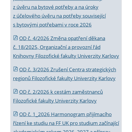
z úvěru na bytové potřeby a na úroky
z účelového úvěru na potřeby související
s bytovými potřebami v roce 2026
OD č. 4/2026 Změna opatření děkana
č. 18/2025, Organizační a provozní řád
Knihovny Filozofické fakulty Univerzity Karlovy
OD č. 3/2026 Zrušení Centra strategických
regionů Filozofické fakulty Univerzity Karlovy
OD č. 2/2026 k
cestám zaměstnanců
Filozofické fakulty Univerzity Karlovy
OD č. 1_2026 Harmonogram přijímacího
řízení ke studiu na FF UK pro studium začínající
akademickým rokem 2026_2027 a příprav