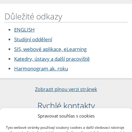
Důležité odkazy
ENGLISH
Studijní oddělení
SIS, webové aplikace, eLearning
Katedry, ústavy a další pracoviště
Harmonogram ak. roku
Zobrazit plnou verzi stránek
Rychlé kontakty
Spravovat souhlas s cookies
Filozofická fakulta
Univerzita Karlova
Tyto webové stránky používají soubory cookies a další sledovací nástroje
nám. Jana Palacha 1/2