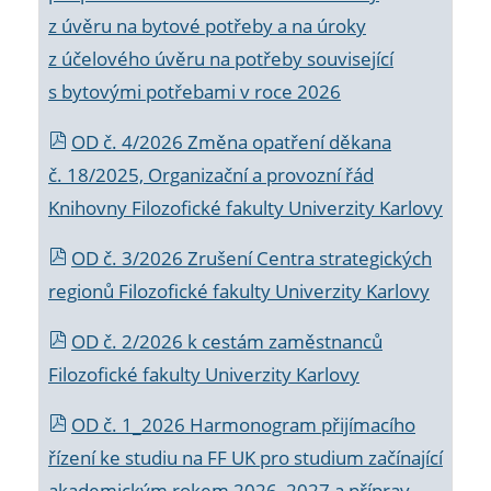
z úvěru na bytové potřeby a na úroky
z účelového úvěru na potřeby související
s bytovými potřebami v roce 2026
OD č. 4/2026 Změna opatření děkana
č. 18/2025, Organizační a provozní řád
Knihovny Filozofické fakulty Univerzity Karlovy
OD č. 3/2026 Zrušení Centra strategických
regionů Filozofické fakulty Univerzity Karlovy
OD č. 2/2026 k
cestám zaměstnanců
Filozofické fakulty Univerzity Karlovy
OD č. 1_2026 Harmonogram přijímacího
řízení ke studiu na FF UK pro studium začínající
akademickým rokem 2026_2027 a příprav