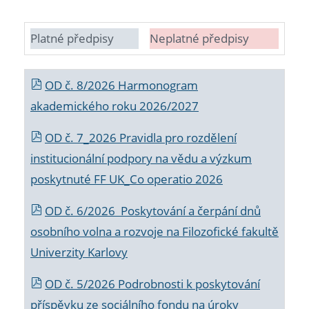
Platné předpisy
Neplatné předpisy
OD č. 8/2026 Harmonogram
akademického roku 2026/2027
OD č. 7_2026 Pravidla pro rozdělení
institucionální podpory na vědu a výzkum
poskytnuté FF UK_Co operatio 2026
OD č. 6/2026 Poskytování a čerpání dnů
osobního volna a rozvoje na Filozofické fakultě
Univerzity Karlovy
OD č. 5/2026 Podrobnosti k poskytování
příspěvku ze sociálního fondu na úroky