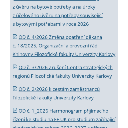
z úvěru na bytové potřeby a na úroky
z účelového úvěru na potřeby související
s bytovými potřebami v roce 2026
OD č. 4/2026 Změna opatření děkana
č. 18/2025, Organizační a provozní řád
Knihovny Filozofické fakulty Univerzity Karlovy
OD č. 3/2026 Zrušení Centra strategických
regionů Filozofické fakulty Univerzity Karlovy
OD č. 2/2026 k
cestám zaměstnanců
Filozofické fakulty Univerzity Karlovy
OD č. 1_2026 Harmonogram přijímacího
řízení ke studiu na FF UK pro studium začínající
akademickým rokem 2026_2027 a příprav