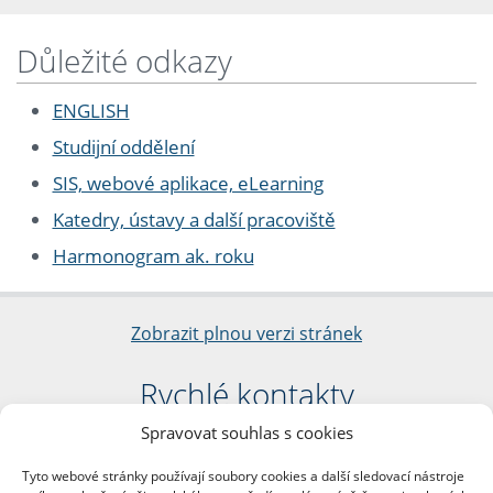
Důležité odkazy
ENGLISH
Studijní oddělení
SIS, webové aplikace, eLearning
Katedry, ústavy a další pracoviště
Harmonogram ak. roku
Zobrazit plnou verzi stránek
Rychlé kontakty
Spravovat souhlas s cookies
Filozofická fakulta
Univerzita Karlova
Tyto webové stránky používají soubory cookies a další sledovací nástroje
nám. Jana Palacha 1/2