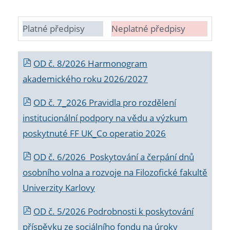
Platné předpisy
Neplatné předpisy
OD č. 8/2026 Harmonogram
akademického roku 2026/2027
OD č. 7_2026 Pravidla pro rozdělení
institucionální podpory na vědu a výzkum
poskytnuté FF UK_Co operatio 2026
OD č. 6/2026 Poskytování a čerpání dnů
osobního volna a rozvoje na Filozofické fakultě
Univerzity Karlovy
OD č. 5/2026 Podrobnosti k poskytování
příspěvku ze sociálního fondu na úroky