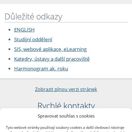
Důležité odkazy
ENGLISH
Studijní oddělení
SIS, webové aplikace, eLearning
Katedry, ústavy a další pracoviště
Harmonogram ak. roku
Zobrazit plnou verzi stránek
Rychlé kontakty
Spravovat souhlas s cookies
Filozofická fakulta
Univerzita Karlova
Tyto webové stránky používají soubory cookies a další sledovací nástroje
nám. Jana Palacha 1/2