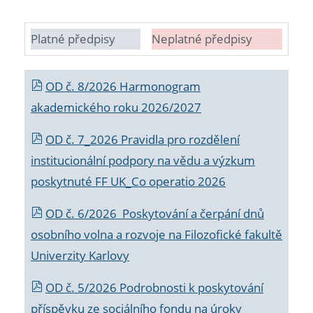
Platné předpisy
Neplatné předpisy
OD č. 8/2026 Harmonogram
akademického roku 2026/2027
OD č. 7_2026 Pravidla pro rozdělení
institucionální podpory na vědu a výzkum
poskytnuté FF UK_Co operatio 2026
OD č. 6/2026 Poskytování a čerpání dnů
osobního volna a rozvoje na Filozofické fakultě
Univerzity Karlovy
OD č. 5/2026 Podrobnosti k poskytování
příspěvku ze sociálního fondu na úroky