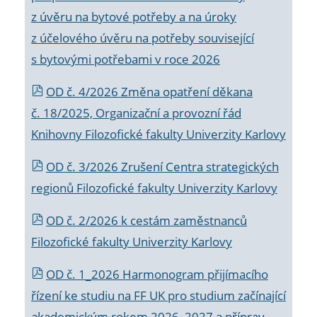
z úvěru na bytové potřeby a na úroky
z účelového úvěru na potřeby související
s bytovými potřebami v roce 2026
OD č. 4/2026 Změna opatření děkana
č. 18/2025, Organizační a provozní řád
Knihovny Filozofické fakulty Univerzity Karlovy
OD č. 3/2026 Zrušení Centra strategických
regionů Filozofické fakulty Univerzity Karlovy
OD č. 2/2026 k
cestám zaměstnanců
Filozofické fakulty Univerzity Karlovy
OD č. 1_2026 Harmonogram přijímacího
řízení ke studiu na FF UK pro studium začínající
akademickým rokem 2026_2027 a příprav