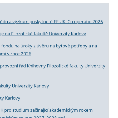
a vědu a výzkum poskytnuté FF UK_Co operatio 2026
 na Filozofické fakultě Univerzity Karlovy
o fondu na úroky z úvěru na bytové potřeby a na
ami v roce 2026
rovozní řád Knihovny Filozofické fakulty Univerzity
akulty Univerzity Karlovy
ty Karlovy
UK pro studium začínající akademickým rokem
akademickým rokem 2027_2028.pdf