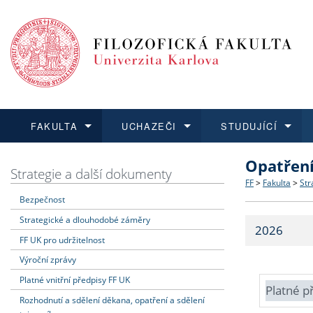
FAKULTA
UCHAZEČI
STUDUJÍCÍ
Opatřen
FAKULTA
UCHAZEČI
STUDUJÍCÍ
VĚDA A VÝZKUM
ZAHRANIČÍ
Struktura a
Co studova
Bakalářsk
O vědě a 
Aktuální n
Strategie a další dokumenty
FF
>
Fakulta
>
Str
Bezpečnost
Dozvědět se více
Podat přihlášku
Dozvědět se více
Dozvědět se více
Dozvědět se více
Strategie 
Učitelské 
Doktorské
Akademické
Vyjíždějící
Strategické a dlouhodobé záměry
2026
Podpora a
Informace 
Rigorózní 
Granty a p
Přijíždějíc
FF UK pro udržitelnost
Výroční zprávy
Absolventi
Vyjíždějíc
Platné vnitřní předpisy FF UK
Platné p
Rozhodnutí a sdělení děkana, opatření a sdělení
Fakultní š