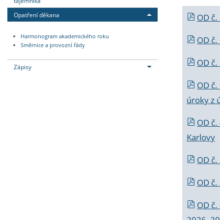
tajemníka
Opatření děkana
OD č.
Harmonogram akademického roku
OD č.
Směrnice a provozní řády
OD č. 
Zápisy
OD č.
úroky z 
OD č.
Karlovy
OD č. 
OD č.
OD č.
2026_202