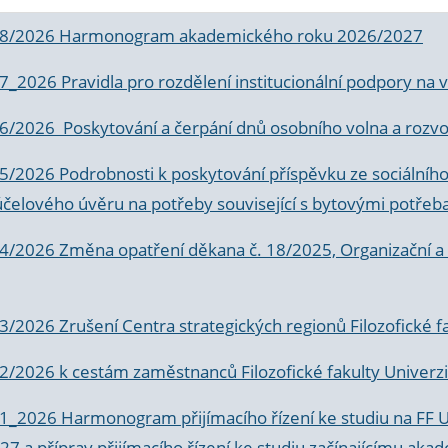
 8/2026 Harmonogram akademického roku 2026/2027
 7_2026 Pravidla pro rozdělení institucionální podpory n
6/2026 Poskytování a čerpání dnů osobního volna a rozvoje
 5/2026 Podrobnosti k poskytování příspěvku ze sociálníh
účelového úvěru na potřeby související s bytovými potřeb
 4/2026 Změna opatření děkana č. 18/2025, Organizační a p
3/2026 Zrušení Centra strategických regionů Filozofické f
 2/2026 k
cestám zaměstnanců Filozofické fakulty Univerzi
 1_2026 Harmonogram přijímacího řízení ke studiu na FF 
7 a příprav přijímacího řízení ke studiu začínajícímu 