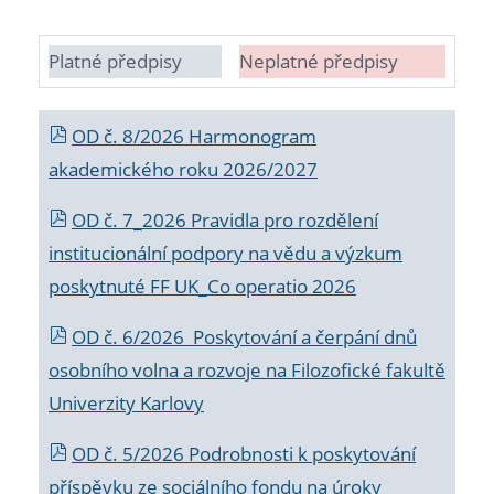
Platné předpisy
Neplatné předpisy
OD č. 8/2026 Harmonogram
akademického roku 2026/2027
OD č. 7_2026 Pravidla pro rozdělení
institucionální podpory na vědu a výzkum
poskytnuté FF UK_Co operatio 2026
OD č. 6/2026 Poskytování a čerpání dnů
osobního volna a rozvoje na Filozofické fakultě
Univerzity Karlovy
OD č. 5/2026 Podrobnosti k poskytování
příspěvku ze sociálního fondu na úroky