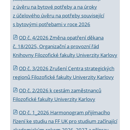
z úvěru na bytové potřeby a na úroky
z účelového úvěru na potřeby související
s bytovými potřebami v roce 2026
OD č. 4/2026 Změna opatření děkana
č. 18/2025, Organizační a provozní řád
Knihovny Filozofické fakulty Univerzity Karlovy
OD č. 3/2026 Zrušení Centra strategických
regionů Filozofické fakulty Univerzity Karlovy
OD č. 2/2026 k
cestám zaměstnanců
Filozofické fakulty Univerzity Karlovy
OD č. 1_2026 Harmonogram přijímacího
řízení ke studiu na FF UK pro studium začínající
akademickým rokem 2026_2027 a příprav