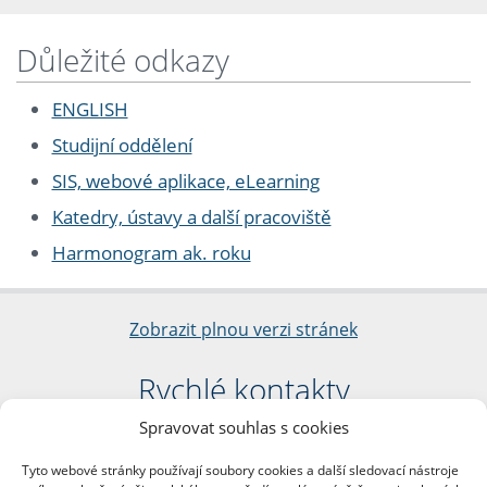
Důležité odkazy
ENGLISH
Studijní oddělení
SIS, webové aplikace, eLearning
Katedry, ústavy a další pracoviště
Harmonogram ak. roku
Zobrazit plnou verzi stránek
Rychlé kontakty
Spravovat souhlas s cookies
Filozofická fakulta
Univerzita Karlova
Tyto webové stránky používají soubory cookies a další sledovací nástroje
nám. Jana Palacha 1/2