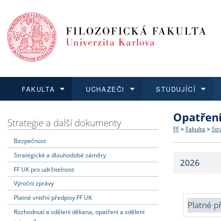
FAKULTA
UCHAZEČI
STUDUJÍCÍ
Opatřen
FAKULTA
UCHAZEČI
STUDUJÍCÍ
VĚDA A VÝZKUM
ZAHRANIČÍ
Struktura a
Co studova
Bakalářsk
O vědě a 
Aktuální n
Strategie a další dokumenty
FF
>
Fakulta
>
Str
Bezpečnost
Dozvědět se více
Podat přihlášku
Dozvědět se více
Dozvědět se více
Dozvědět se více
Strategie 
Učitelské 
Doktorské
Akademické
Vyjíždějící
Strategické a dlouhodobé záměry
2026
Podpora a
Informace 
Rigorózní 
Granty a p
Přijíždějíc
FF UK pro udržitelnost
Výroční zprávy
Absolventi
Vyjíždějíc
Platné vnitřní předpisy FF UK
Platné p
Rozhodnutí a sdělení děkana, opatření a sdělení
Fakultní š