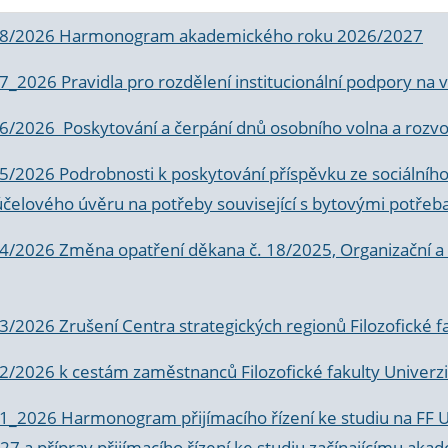
 8/2026 Harmonogram akademického roku 2026/2027
 7_2026 Pravidla pro rozdělení institucionální podpory n
6/2026 Poskytování a čerpání dnů osobního volna a rozvoje
 5/2026 Podrobnosti k poskytování příspěvku ze sociálníh
účelového úvěru na potřeby související s bytovými potřeb
 4/2026 Změna opatření děkana č. 18/2025, Organizační a p
3/2026 Zrušení Centra strategických regionů Filozofické f
 2/2026 k
cestám zaměstnanců Filozofické fakulty Univerzi
 1_2026 Harmonogram přijímacího řízení ke studiu na FF 
7 a příprav přijímacího řízení ke studiu začínajícímu 