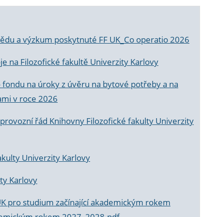
a vědu a výzkum poskytnuté FF UK_Co operatio 2026
 na Filozofické fakultě Univerzity Karlovy
o fondu na úroky z úvěru na bytové potřeby a na
ami v roce 2026
rovozní řád Knihovny Filozofické fakulty Univerzity
akulty Univerzity Karlovy
ty Karlovy
UK pro studium začínající akademickým rokem
akademickým rokem 2027_2028.pdf