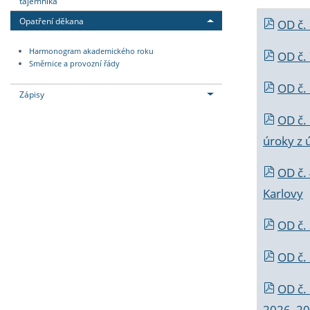
tajemníka
Opatření děkana
OD č.
Harmonogram akademického roku
OD č.
Směrnice a provozní řády
OD č. 
Zápisy
OD č.
úroky z 
OD č.
Karlovy
OD č. 
OD č.
OD č.
2026_202