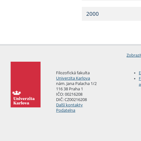
2000
Zobrazi
Filozofická fakulta
E
Univerzita Karlova
F
nám. Jana Palacha 1/2
a
116 38 Praha 1
IČO: 00216208
DIČ: CZ00216208
Další kontakty
Podatelna