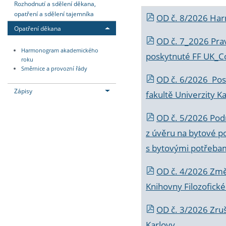
Rozhodnutí a sdělení děkana,
opatření a sdělení tajemníka
OD č. 8/2026 Ha
Opatření děkana
OD č. 7_2026 Prav
Harmonogram akademického
poskytnuté FF UK_C
roku
Směrnice a provozní řády
OD č. 6/2026 Posk
Zápisy
fakultě Univerzity K
OD č. 5/2026 Podr
z úvěru na bytové po
s bytovými potřebam
OD č. 4/2026 Změ
Knihovny Filozofické
OD č. 3/2026 Zruš
Karlovy