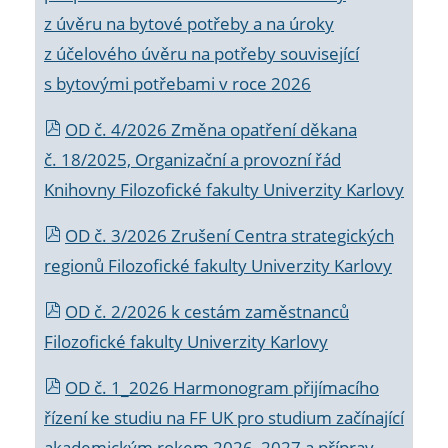
z úvěru na bytové potřeby a na úroky
z účelového úvěru na potřeby související
s bytovými potřebami v roce 2026
OD č. 4/2026 Změna opatření děkana
č. 18/2025, Organizační a provozní řád
Knihovny Filozofické fakulty Univerzity Karlovy
OD č. 3/2026 Zrušení Centra strategických
regionů Filozofické fakulty Univerzity Karlovy
OD č. 2/2026 k
cestám zaměstnanců
Filozofické fakulty Univerzity Karlovy
OD č. 1_2026 Harmonogram přijímacího
řízení ke studiu na FF UK pro studium začínající
akademickým rokem 2026_2027 a příprav