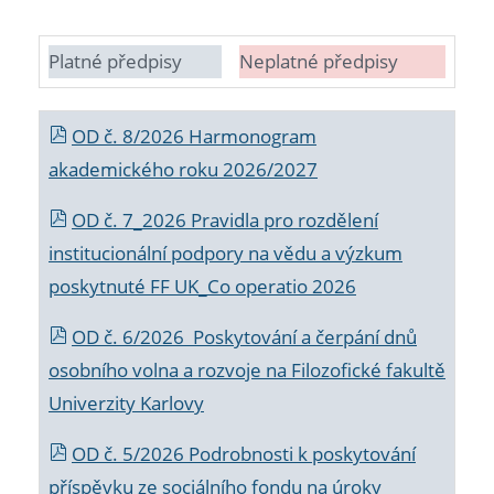
Platné předpisy
Neplatné předpisy
OD č. 8/2026 Harmonogram
akademického roku 2026/2027
OD č. 7_2026 Pravidla pro rozdělení
institucionální podpory na vědu a výzkum
poskytnuté FF UK_Co operatio 2026
OD č. 6/2026 Poskytování a čerpání dnů
osobního volna a rozvoje na Filozofické fakultě
Univerzity Karlovy
OD č. 5/2026 Podrobnosti k poskytování
příspěvku ze sociálního fondu na úroky