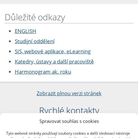
Důležité odkazy
ENGLISH
Studijní oddělení
SIS, webové aplikace, eLearning
Katedry, ústavy a další pracoviště
Harmonogram ak. roku
Zobrazit plnou verzi stránek
Rychlé kontakty
Spravovat souhlas s cookies
Filozofická fakulta
Univerzita Karlova
Tyto webové stránky používají soubory cookies a další sledovací nástroje
nám. Jana Palacha 1/2